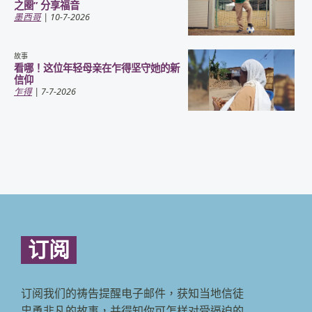
之圈” 分享福音
墨西哥
| 10-7-2026
故事
看哪！这位年轻母亲在乍得坚守她的新
信仰
乍得
| 7-7-2026
订阅
订阅我们的祷告提醒电子邮件，获知当地信徒
忠勇非凡的故事，并得知你可怎样对受逼迫的