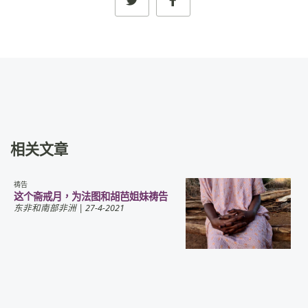
相关文章
祷告
这个斋戒月，为法图和胡芭姐妹祷告
东非和南部非洲
| 27-4-2021