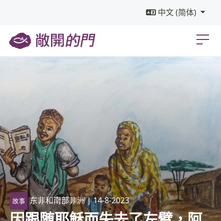
中文 (简体)
东非和南部非洲
| 14-8-2023
故事
因跟随耶稣而失去了左臂，阿