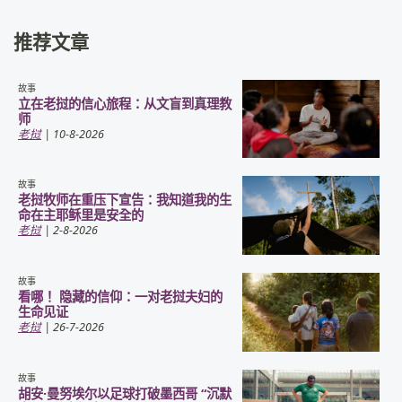
推荐文章
故事
立在老挝的信心旅程：从文盲到真理教
师
老挝
| 10-8-2026
故事
老挝牧师在重压下宣告：我知道我的生
命在主耶稣里是安全的
老挝
| 2-8-2026
故事
看哪！ 隐藏的信仰：一对老挝夫妇的
生命见证
老挝
| 26-7-2026
故事
胡安·曼努埃尔以足球打破墨西哥 “沉默