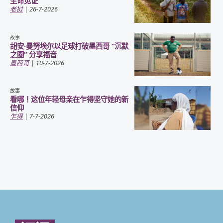
生命见证
老挝
| 26-7-2026
故事
胡安·曼努埃尔以足球打破墨西哥 “沉默
之圈” 分享福音
墨西哥
| 10-7-2026
故事
看哪！这位年轻母亲在乍得坚守她的新
信仰
乍得
| 7-7-2026