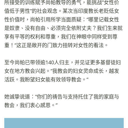
所接受的训练赋予尚帕教导的勇气，能挑战”女性价
值低于男性”的社会观念。某次当印度教长老贬低女
性价值时，尚帕引用所学当面质疑：“哪里记载女性
是奴隶、没有自由、必须完全依附丈夫？我们生来就
享有平等的权利和尊重，我们在神眼中同样受到尊
重！”这正是敞开的门致力扭转对女性的看法。
至今尚帕已带领逾140人归主，并见证更多基督徒妇
女在地方教会兴起。“我教会的妇女灵命成长，越发
活跃。我盼望妇女能有效领导教会。”
她诚挚说道：“你们的祷告与支持托住了我的家庭与
教会，我们衷心感恩。”