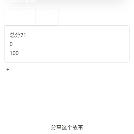
←
不丹
34
32
尼加拉瓜
→
总分
71
0
100
+
查看完整资料
→
分享这个故事