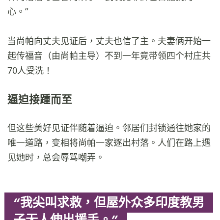
心。”
当尚帕向丈夫见证后，丈夫也信了主。夫妻俩开始一
起传福音（由尚帕主导）不到一年竟带领四个村庄共
70人受洗！
逼迫接踵而至
但这些美好见证伴随着逼迫。邻居们封锁通往她家的
唯一道路，变相将尚帕一家逐出村落。人们在路上遇
见她时，总会辱骂嘲弄。
“我尖叫求救，但屋外众多印度教男
子无人伸出援手。”