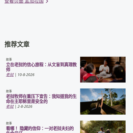
查看页面 孟加拉国
推荐文章
故事
立在老挝的信心旅程：从文盲到真理教
师
老挝
| 10-8-2026
故事
老挝牧师在重压下宣告：我知道我的生
命在主耶稣里是安全的
老挝
| 2-8-2026
故事
看哪！ 隐藏的信仰：一对老挝夫妇的