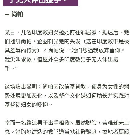
尚帕
某日，几名印度教妇女邀她前往邻居家。抵达后，她
们捆绑尚帕，企图剃光她的头发（这在印度教中是极
具羞辱的行为）。尚帕说：“她们想逼我放弃信仰。
我尖叫求救，但屋外众多印度教男子无人伸出援
手。”
这场攻击显明：尚帕因改信基督教，使身为女性的弱
势处境更加恶化，以及整个文化是如何助长并实践对
基督徒妇女的贬抑。
幸而一名路过男子出手相救。虽然脱险，苦难却未止
息。她购地建造的教堂遭当地社群驱赶，卖地者更殴