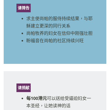
请祷告
求主使尚帕的服侍持续结果，与耶
稣建立更深的同行关系
尚帕牧养的妇女在信仰中刚强壮胆
盼福音在尚帕的社区持续兴旺
请捐献
每100港元
可以送给受逼迫妇女一
本圣经，让她读神的话