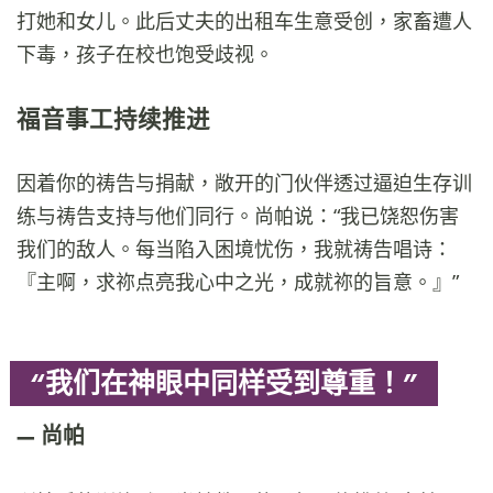
打她和女儿。此后丈夫的出租车生意受创，家畜遭人
下毒，孩子在校也饱受歧视。
福音事工持续推进
因着你的祷告与捐献，敞开的门伙伴透过逼迫生存训
练与祷告支持与他们同行。尚帕说：“我已饶恕伤害
我们的敌人。每当陷入困境忧伤，我就祷告唱诗：
『主啊，求祢点亮我心中之光，成就祢的旨意。』”
“我们在神眼中同样受到尊重！”
尚帕