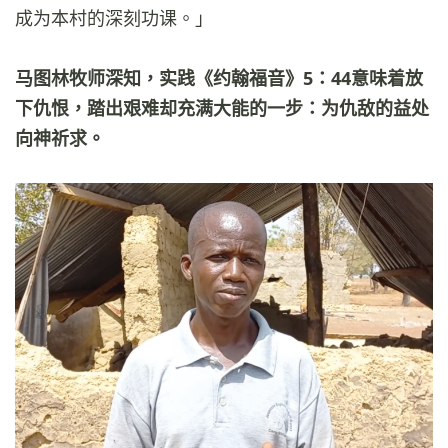
成为本村的深刻功课。」
马图林牧师深知，实践《约翰福音》5：44意味着放
下仇恨，踏出艰难却充满大能的一步：为仇敌的益处
向神祈求。