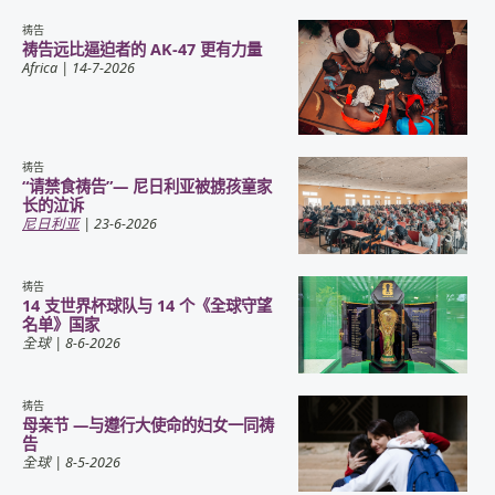
祷告
祷告远比逼迫者的 AK-47 更有力量
Africa
| 14-7-2026
祷告
“请禁食祷告”— 尼日利亚被掳孩童家
长的泣诉
尼日利亚
| 23-6-2026
祷告
14 支世界杯球队与 14 个《全球守望
名单》国家
全球
| 8-6-2026
祷告
母亲节 —与遵行大使命的妇女一同祷
告
全球
| 8-5-2026