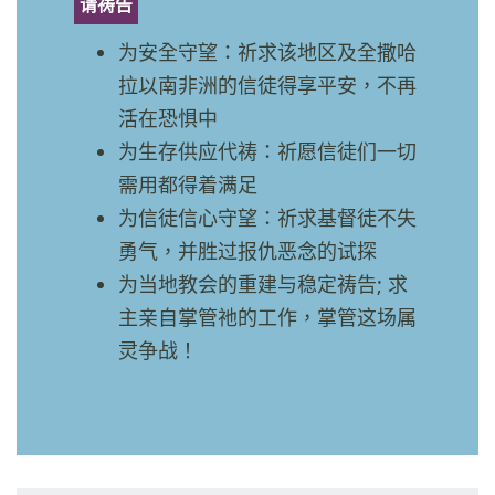
请祷告
为安全守望：祈求该地区及全撒哈
拉以南非洲的信徒得享平安，不再
活在恐惧中
为生存供应代祷：祈愿信徒们一切
需用都得着满足
为信徒信心守望：祈求基督徒不失
勇气，并胜过报仇恶念的试探
为当地教会的重建与稳定祷告; 求
主亲自掌管祂的工作，掌管这场属
灵争战！