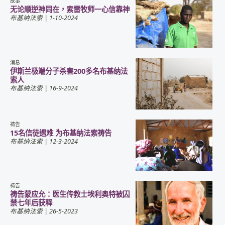
故事
无论顺逆神同在，索雷牧师一心信靠神
布基纳法索
| 1-10-2024
消息
伊斯兰极端分子杀害200多名布基纳法
索人
布基纳法索
| 16-9-2024
祷告
15名信徒遇难 为布基纳法索祷告
布基纳法索
| 12-3-2024
祷告
祷告蒙应允：医生传教士埃利奥特被囚
禁七年后获释
布基纳法索
| 26-5-2023