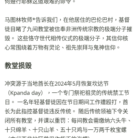
何遵行耶稣这道艰难的命令。
马图林牧师*告诉我们，在他居住的巴伦巴村，基督
徒目睹了九间教堂被信奉非洲传统宗教的极端分子摧
毁。 这些恪守世代相传仪式的极端分子，其信仰核
心常围绕着万物有灵论、祖先崇拜与鬼神信仰。
教堂损毁
冲突源于当地酋长在2024年5月恢复坎达节
（Kpanda day），一个专门祭祀祖灵的传统禁工节
日。 一名年轻基督徒因在节日期间工作遭殴打，酋
长为此指控基督徒违反传统。 随后传统领袖下令关
闭所有教堂，并课以重罚：每间教会需缴纳六头牛、
十只绵羊、十只山羊、五十只鸡与一万两千枚宝螺