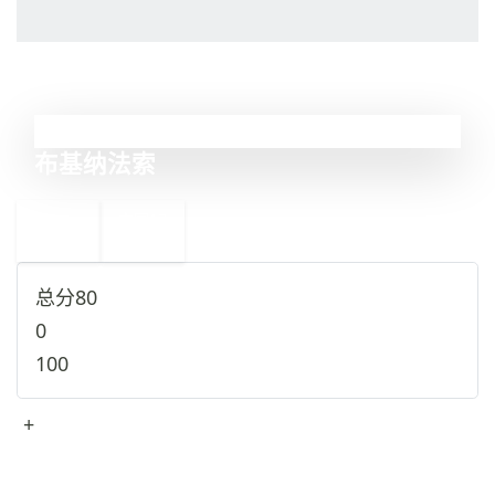
16
布基纳法索
←
中国
17
15
马里
→
总分
80
0
100
+
查看完整资料
→