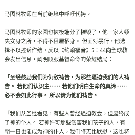
马图林牧师在当前绝境中呼吁代祷。
马图林牧师的家园也被极端分子摧毁了，他一家人顿
失安身之所，不得不租屋栖身。 但面对暴行，他选
择不以控诉作结，反以《约翰福音》5：44向全球教
会发出信息，阐明顺服基督命令的荣耀结局：
「圣经鼓励我们为仇敌祷告，为那些逼迫我们的人祷
告。 若他们认识主⋯⋯ 若他们明白生命的真谛⋯⋯
必不会如此行事。 所以请为他们祷告。
「我们从圣经看见，有些人曾经逼迫教会，但最终成
了神的仆人。 若神许可那些伤害我们孩子的人，有
朝一日也能成为神的仆人，我们将无比欣慰，这也将