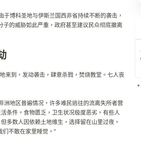
，由于博科圣地与伊斯兰国西非省持续不断的袭击，
分子的威胁如此严重，政府甚至建议民众彻底撤离
劫
圣地来到，发动袭击，肆意杀戮，焚烧教堂。七人丧
+
非洲地区普遍情况，许多难民逃往的流离失所者营
生活条件。食物匮乏，卫生状况极度恶劣。有些人
。但多数人因依赖土地维生，选择留在山里过夜。
我们不敢在家里睡觉。”