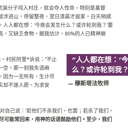
地武装分子闯入村庄，就会夺人性命，特别是基督
跋涉进山，停留整夜，翌日清晨才返家。白天稍感
人人都在想：‘今夜会发生什么？或许轮到我？’要
高，又缺乏食物。据我估计，80%的人已精神崩
“人人都在想：‘
。村民阿里*诉说：“不止
一空。那一刻我失语麻
么？或许轮到我？
。因为一无所有，生计尽
穆斯塔法牧师
实却不遂人愿。为求安
对自己说：‘若他们不杀我们，也罢；若杀了我们，
尽可能常回来，用神的话语鼓励他们。至少，我们