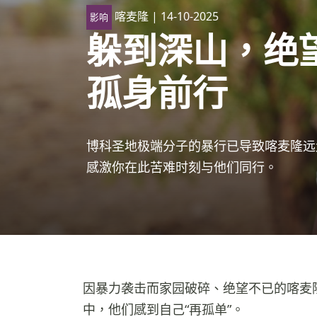
喀麦隆
| 14-10-2025
影响
躲到深山，绝
孤身前行
博科圣地极端分子的暴行已导致喀麦隆远
感激你在此苦难时刻与他们同行。
因暴力袭击而家园破碎、绝望不已的喀麦
中，他们感到自己“再孤单”。