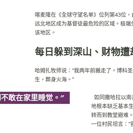
喀麦隆在《全球守望名单》位列第43位
远北地区成为基督徒最危险的区域。极端
该地区。
每日躲到深山、财物遭
哈姆扎牧师说：“我两年前搬走了。博科
生，葬身火海。”
们不敢在家里睡觉。”
如同撒哈拉以南
地根本缺乏基本
转而到教堂避难
一位村民坦言：“