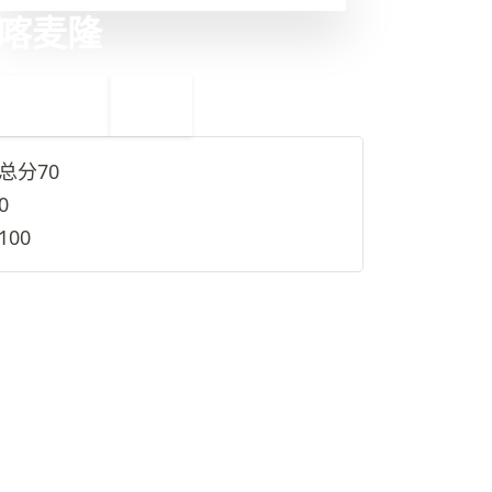
喀麦隆
←
阿曼
38
36
埃塞俄比亚
→
总分
70
0
100
查看完整资料
→