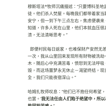
穆斯塔法*牧师沉痛描述：“只要博科圣
徒。他们杀人焚屋。每晚我们都带着家当
安宁，但一到下午三点左右，焦虑便袭来。
知道，许多人死在山里，他们本就血压很
溃，无法清晰思考。”
即便村民每日返家，也难保财产安然无恙
一次，我从山里回来发现所有财物被洗劫
木，随后心中充满苦毒，愤怒到无法呼吸
毁，而这场噩梦永无休止－渴望终结，现
全，我们只能夜宿深山。”
哈姆扎牧师叹息：”他们已不抱任何希望，
也罢。’
我无法任由人们陷于绝望中，所以
能同担苦难。
”