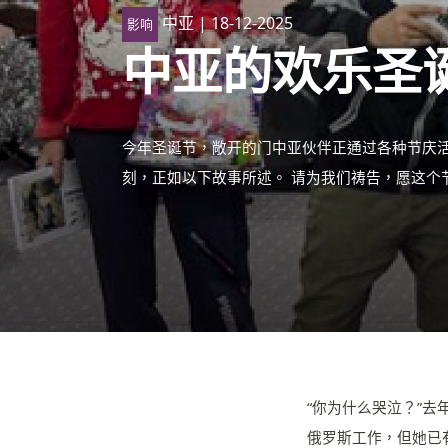
中亚
| 18-12-2025
影响
中亚的欢乐圣
今年圣诞节，敞开的门中亚伙伴正通过各种节庆活
刻，正如以下故事所述。 请为我们祷告，愿这个
“你为什么哭泣？”
俄罗斯工作，但她已