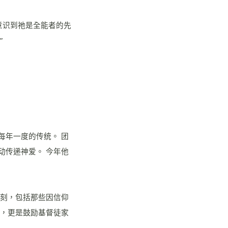
意识到祂是全能者的先
”
每年一度的传统。 团
动传递神爱。 今年他
时刻，包括那些因信仰
院，更是鼓励基督徒家