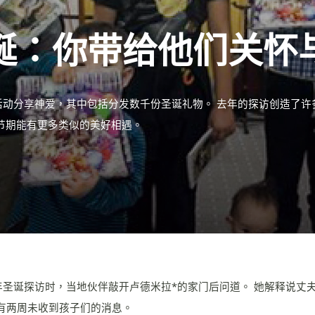
诞：你带给他们关怀
动分享神爱，其中包括分发数千份圣诞礼物。 去年的探访创造了许
节期能有更多类似的美好相遇。
去年圣诞探访时，当地伙伴敲开卢德米拉*的家门后问道。 她解释说丈
有两周未收到孩子们的消息。