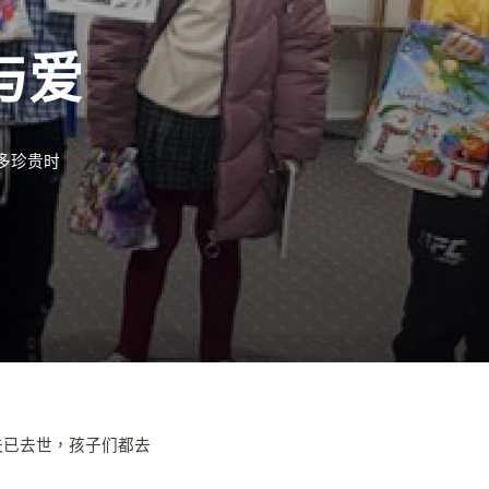
与爱
多珍贵时
夫已去世，孩子们都去