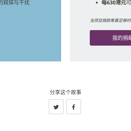
的窥探与干扰
每630港元
当项目捐款筹募足够时
我的捐
分享这个故事