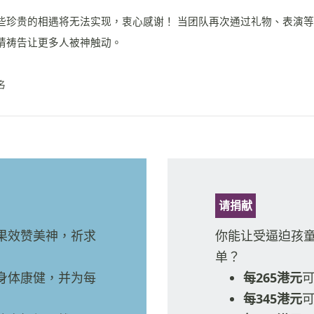
些珍贵的相遇将无法实现，衷心感谢！ 当团队再次通过礼物、表演
请祷告让更多人被神触动。
名
请捐献
果效赞美神，祈求
你能让受逼迫孩
单？
身体康健，并为每
每265港元
每345港元