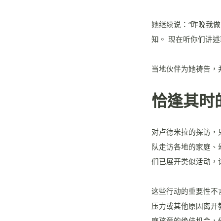
她继续说：“昨晚我
知。 现在听你们讲
当地伙伴为她祷告，
恰逢其时
对卢德米拉的探访，
队走访各地的家庭、
们已展开类似活动，
这些行动的重要性不
压力或其他原因离开
庭孩童的绝佳机会，