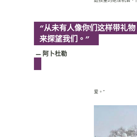
“从未有人像你们这样带礼物
来探望我们。”
阿卜杜勒
爱。”