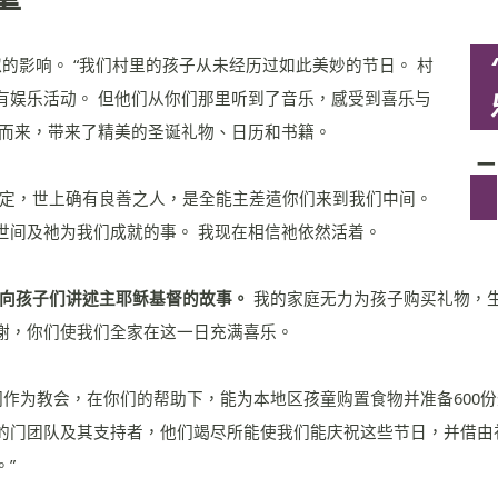
的影响。 “我们村里的孩子从未经历过如此美妙的节日。 村
有娱乐活动。 但他们从你们那里听到了音乐，感受到喜乐与
手而来，带来了精美的圣诞礼物、日历和书籍。
坚定，世上确有良善之人，是全能主差遣你们来到我们中间。
世间及祂为我们成就的事。 我现在相信祂依然活着。
能向孩子们讲述主耶稣基督的故事。
我的家庭无力为孩子购买礼物，生
谢，你们使我们全家在这一日充满喜乐。
们作为教会，在你们的帮助下，能为本地区孩童购置食物并准备600份
的门团队及其支持者，他们竭尽所能使我们能庆祝这些节日，并借由
”