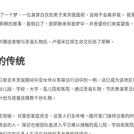
做了一个梦，一位身穿白衣的男子来到我面前，说祂不会离弃我。 我
述耶稣的故事，我明白了，是耶稣来到我梦中，并差遣你们来探望我。
并赠送食物与圣诞礼物后，卢德米拉将生命交托给了耶稣。
的传统
只是去年圣诞期间中亚伙伴众多探访行动中的一例，这已成为该地区
幼儿园、学校、大学、孤儿院和医院，通过圣诞礼物、节庆表演等活
计划为孩童送赠数千份礼物。
言而喻。 对某些家庭而言，这是人们全年唯一敞开家门接待访客的
教会的人。 探访也使团队能进入平日难以接触的孤儿院、学校和医
他们中有许多人生活在对信仰不友善的环境中。