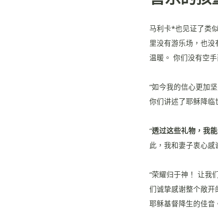
马利卡*也见证了类似
里没有游乐场，也没
温暖。 你们没有空
“如今我的信心更加
你们讲述了耶稣降临
“
透过这些礼物，我
此，我和妻子衷心感
“荣耀归于神！ 让我
们诚挚感谢整个敞开
耶稣基督降生的佳音。