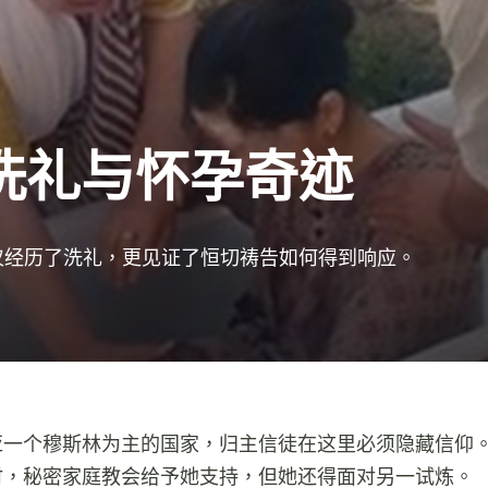
洗礼与怀孕奇迹
仅经历了洗礼，更见证了恒切祷告如何得到响应。
亚一个穆斯林为主的国家，归主信徒在这里必须隐藏信仰
时，秘密家庭教会给予她支持，但她还得面对另一试炼。