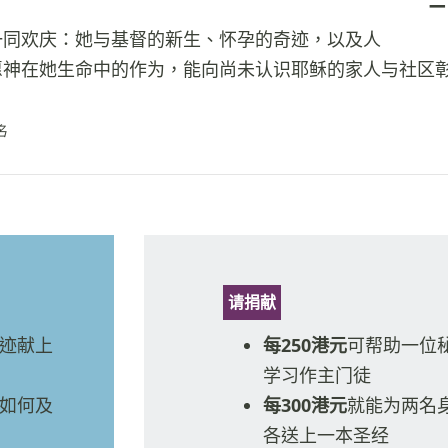
一同欢庆：她与基督的新生、怀孕的奇迹，以及人
愿神在她生命中的作为，能向尚未认识耶稣的家人与社区
名
请捐献
迹献上
每250港元
可帮助一位
学习作主门徒
如何及
每300港元
就能为两名
各送上一本圣经