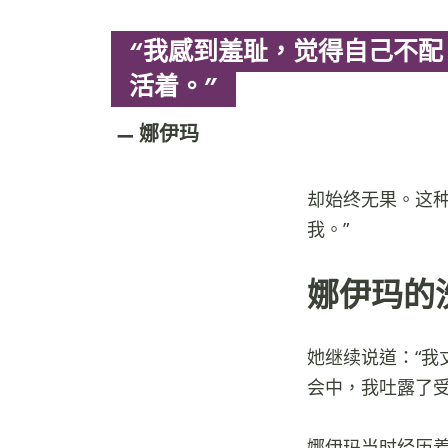
“我感到羞耻，觉得自己不配
活着。”
娜伊玛
却始终无果。这
我。”
娜伊玛的
她继续说道：“
会中，我吐露了受
娜伊玛当时经历