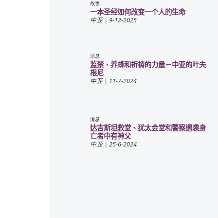
故事
一本圣经如何改变一个人的生命
中亚
| 9-12-2025
消息
监禁、养蜂和祈祷的力量－中亚的叶夫
根尼
中亚
| 11-7-2024
消息
达吉斯坦教堂、犹太会堂和警察遇袭身
亡者中有神父
中亚
| 25-6-2024