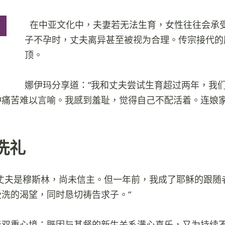
在中亚文化中，夫妻若无法生育，女性往往会承
子不孕时，丈夫离异甚至被视为合理。传宗接代的
顶。
娜伊玛分享道：“我和丈夫尝试生育超过两年，我
种痛苦难以言喻。我感到羞耻，觉得自己不配活着。连娘
洗礼
我丈夫是穆斯林，尚未信主。但一年前，我成了耶稣的跟随
洗的渴望，同时恳切祷告求子。“
着双重心境：既因与基督的新生关系满心喜乐，又为持续