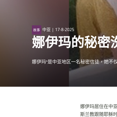
中亚
| 17-8-2025
故事
娜伊玛的秘密
娜伊玛*是中亚地区一名秘密信徒，她不
娜伊玛居住在中
斯兰教跟随耶稣