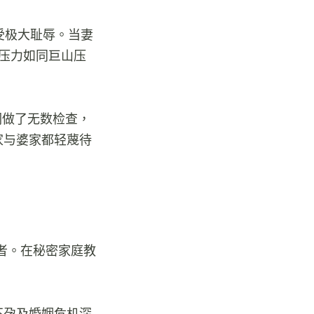
受极大耻辱。当妻
压力如同巨山压
们做了无数检查，
家与婆家都轻蔑待
者。在秘密家庭教
不孕及婚姻危机深