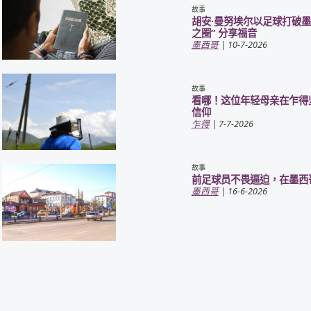
故事
胡安·曼努埃尔以足球打破墨
之圈” 分享福音
墨西哥
| 10-7-2026
故事
看哪！这位年轻母亲在乍得
信仰
乍得
| 7-7-2026
故事
前足球员不畏逼迫，在墨西
墨西哥
| 16-6-2026