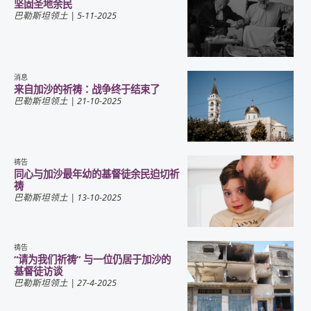
坚固圣地余民
巴勒斯坦领土
| 5-11-2025
消息
来自加沙的祈祷：战争终于结束了
巴勒斯坦领土
| 21-10-2025
祷告
同心与加沙最年幼的基督徒余民迫切祈
祷
巴勒斯坦领土
| 13-10-2025
祷告
“请为我们祈祷” 与一位仍居于加沙的
基督徒访谈
巴勒斯坦领土
| 27-4-2025