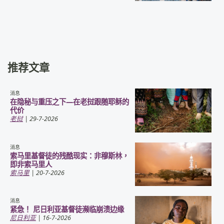
推荐文章
消息
在隐秘与重压之下—在老挝跟随耶稣的
代价
老挝
| 29-7-2026
消息
索马里基督徒的残酷现实：非穆斯林，
即非索马里人
索马里
| 20-7-2026
消息
紧急！ 尼日利亚基督徒濒临崩溃边缘
尼日利亚
| 16-7-2026