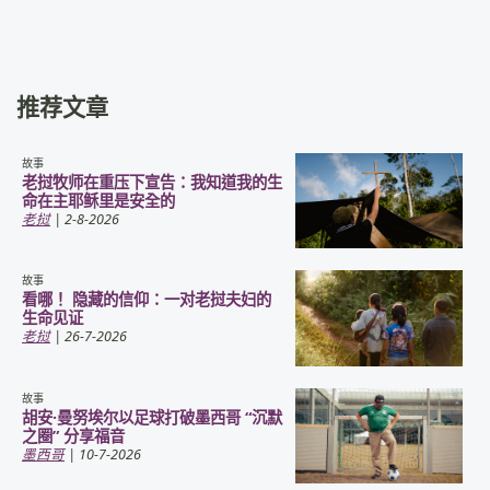
推荐文章
故事
老挝牧师在重压下宣告：我知道我的生
命在主耶稣里是安全的
老挝
| 2-8-2026
故事
看哪！ 隐藏的信仰：一对老挝夫妇的
生命见证
老挝
| 26-7-2026
故事
胡安·曼努埃尔以足球打破墨西哥 “沉默
之圈” 分享福音
墨西哥
| 10-7-2026