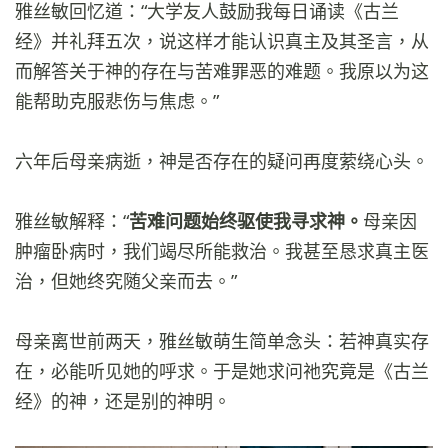
雅丝敏回忆道：“大学友人鼓励我每日诵读《古兰
经》并礼拜五次，说这样才能认识真主及其圣言，从
而解答关于神的存在与苦难罪恶的难题。我原以为这
能帮助克服悲伤与焦虑。”
六年后母亲病逝，神是否存在的疑问再度萦绕心头。
雅丝敏解释：“
苦难问题始终驱使我寻求神。
母亲因
肿瘤卧病时，我们竭尽所能救治。我甚至恳求真主医
治，但她终究随父亲而去。”
母亲离世前两天，雅丝敏萌生简单念头：若神真实存
在，必能听见她的呼求。于是她求问祂究竟是《古兰
经》的神，还是别的神明。