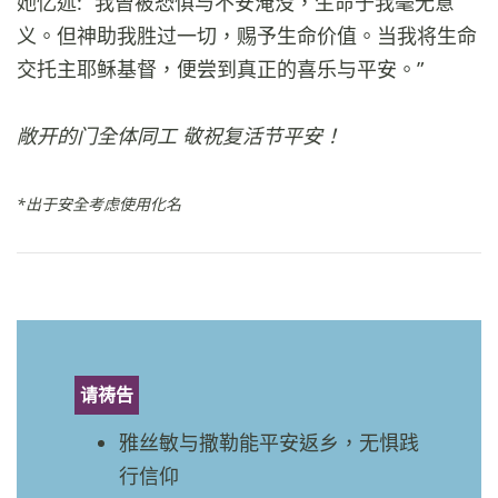
她忆述: “我曾被恐惧与不安淹没，生命于我毫无意
义。但神助我胜过一切，赐予生命价值。当我将生命
交托主耶稣基督，便尝到真正的喜乐与平安。”
敞开的门全体同工 敬祝复活节平安！
*出于安全考虑使用化名
请祷告
雅丝敏与撒勒能平安返乡，无惧践
行信仰