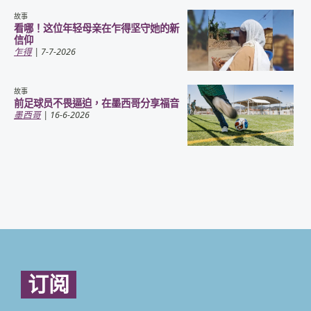
故事
看哪！这位年轻母亲在乍得坚守她的新
信仰
乍得
| 7-7-2026
故事
前足球员不畏逼迫，在墨西哥分享福音
墨西哥
| 16-6-2026
订阅