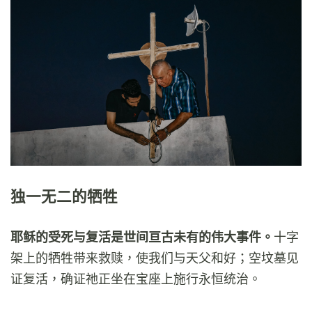
独一无二的牺牲
耶稣的受死与复活是世间亘古未有的伟大事件。
十字
架上的牺牲带来救赎，使我们与天父和好；空坟墓见
证复活，确证祂正坐在宝座上施行永恒统治。