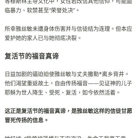
等穆斯林主导文化中，女性若改信其他信仰，可能面
临暴力、软禁甚至“荣誉处决”。
所幸雅丝敏未遭身体伤害并与信徒结为连理。但本应
爱护她的家人已与她彻底决裂。
复活节的福音真谛
日益加剧的逼迫迫使雅丝敏与丈夫撒勒*离乡背井。
他们渴望重返故土，自由传扬福音——见证神的儿子
耶稣为世人降生、受死、复活，如今依然活着。
这正是复活节的福音真谛，是雅丝敏这样的信徒甘愿
冒死传扬的信息。