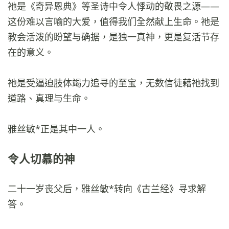
祂是《奇异恩典》等圣诗中令人悸动的敬畏之源——
这份难以言喻的大爱，值得我们全然献上生命。祂是
教会活泼的盼望与确据，是独一真神，更是复活节存
在的意义。
祂是受逼迫肢体竭力追寻的至宝，无数信徒藉祂找到
道路、真理与生命。
雅丝敏*正是其中一人。
令人切慕的神
二十一岁丧父后，雅丝敏*转向《古兰经》寻求解
答。