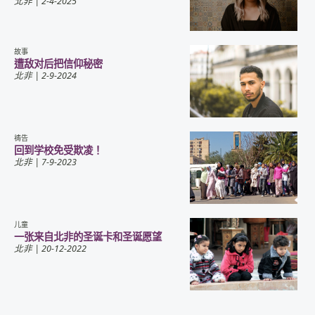
北非
| 2-4-2025
故事
遭敌对后把信仰秘密
北非
| 2-9-2024
祷告
回到学校免受欺凌！
北非
| 7-9-2023
儿童
一张来自北非的圣诞卡和圣诞愿望
北非
| 20-12-2022