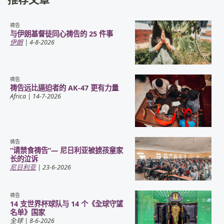
祷告
与伊朗基督徒同心祷告的 25 件事
伊朗
| 4-8-2026
祷告
祷告远比逼迫者的 AK-47 更有力量
Africa
| 14-7-2026
祷告
“请禁食祷告”— 尼日利亚被掳孩童家
长的泣诉
尼日利亚
| 23-6-2026
祷告
14 支世界杯球队与 14 个《全球守望
名单》国家
全球
| 8-6-2026