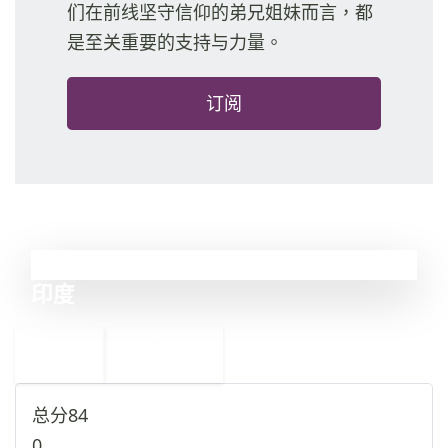
们在前线坚守信仰的弟兄姐妹而言，都
是至关重要的支持与力量。
订阅
12
印度
←
沙特阿拉伯
13
11
阿富汗
→
总分
84
0