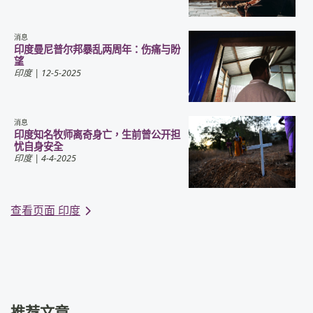
消息
印度曼尼普尔邦暴乱两周年：伤痛与盼
望
印度
| 12-5-2025
消息
印度知名牧师离奇身亡，生前曾公开担
忧自身安全
印度
| 4-4-2025
查看页面 印度
推荐文章