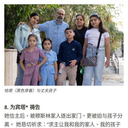
哈南（黑色穿着）与丈夫孩子
8. 为宾塔* 祷告
她信主后，被穆斯林家人逐出家门，更被迫与孩子分
离。 她恳切祈求：“求主让我和我的家人、我的孩子