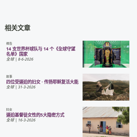
相关文章
祷告
14 支世界杯球队与 14 个《全球守望
名单》国家
全球
| 8-6-2026
故事
四位受逼迫的妇女 · 传扬耶稣复活大能
全球
| 31-3-2026
妇女
逼迫基督徒女性的5大隐密方式
全球
| 16-3-2026