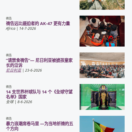
祷告
祷告远比逼迫者的 AK-47 更有力量
Africa
| 14-7-2026
祷告
“请禁食祷告”— 尼日利亚被掳孩童家
长的泣诉
尼日利亚
| 23-6-2026
祷告
14 支世界杯球队与 14 个《全球守望
名单》国家
全球
| 8-6-2026
祷告
暴力浪潮席卷马里 —为当地祈祷的五
个方向