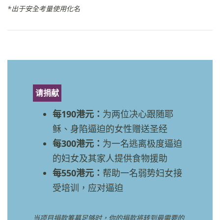
*出于安全考量使用化名
请捐献
每190港元：
为两位决心跟随耶
稣、身陷逼迫的女性赠送圣经
每300港元：
为一名逃离极度逼迫
的妇女及其家人提供食物援助
每550港元：
帮助一名弱势妇女接
受培训，应对逼迫
当项目捐款筹募足够时，你的捐款将转到最需要的