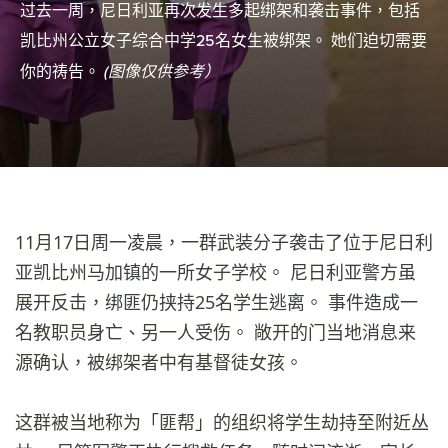
过去一周，尼日利亚再次发生多起绑架和袭击事件，包括
凯比州公立女子综合中学25名女生被绑架。 她们迫切需要
你的祷告。
(图像仅供参考）
11月17日周一凌晨，一群武装分子袭击了位于尼日利
亚凯比州马加镇的一所女子学校。 尼日利亚警方虽
展开反击，绑匪仍挟持25名学生逃离。 事件造成一
名教职员身亡、另一人受伤。 敞开的门当地消息来
源确认，被绑架者中有基督徒女孩。
这群被当地称为「匪帮」的组织将学生劫持至附近丛