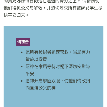
的弟兄姊妹每日仍活在逼迫的锋刃之上。 请祈祷使
他们得见公义与解救，并迫切呼求所有被绑女学生尽
快平安归来。
请祷告
愿所有被绑者迅速获救，当局有力
量施以救援
愿神在家属等待时赐下深切安慰与
平安
愿神开启绑匪双眼，使他们悔改归
向圣洁公义的神