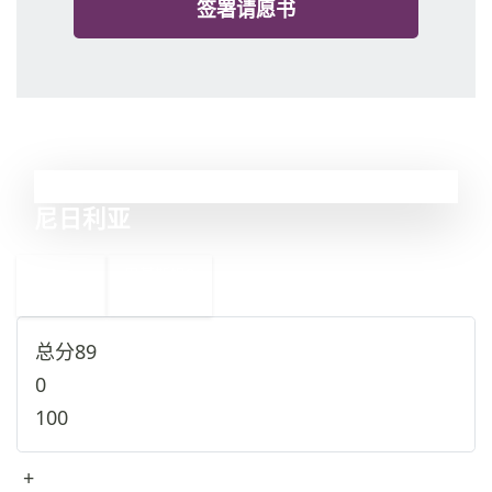
签署请愿书
7
尼日利亚
←
巴基斯坦
8
6
叙利亚
→
总分
89
0
100
+