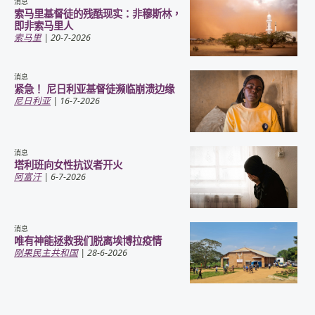
消息
索马里基督徒的残酷现实：非穆斯林，
即非索马里人
索马里
| 20-7-2026
消息
紧急！ 尼日利亚基督徒濒临崩溃边缘
尼日利亚
| 16-7-2026
消息
塔利班向女性抗议者开火
阿富汗
| 6-7-2026
消息
唯有神能拯救我们脱离埃博拉疫情
刚果民主共和国
| 28-6-2026