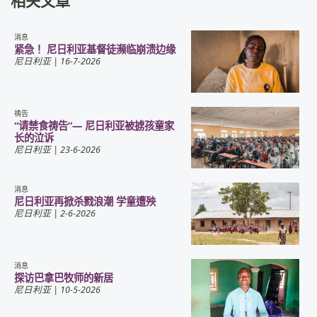
相关文章
消息
紧急！ 尼日利亚基督徒濒临崩溃边缘
尼日利亚
| 16-7-2026
祷告
“请禁食祷告”— 尼日利亚被掳孩童家
长的泣诉
尼日利亚
| 23-6-2026
消息
尼日利亚再掀杀戮浪潮 学童遭殃
尼日利亚
| 2-6-2026
消息
探访巴拿巴牧师的新居
尼日利亚
| 10-5-2026