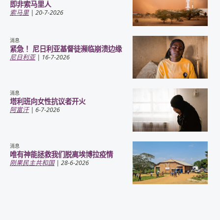
即非索马里人
索马里
| 20-7-2026
消息
紧急！ 尼日利亚基督徒濒临崩溃边缘
尼日利亚
| 16-7-2026
消息
塔利班向女性抗议者开火
阿富汗
| 6-7-2026
消息
唯有神能拯救我们脱离埃博拉疫情
刚果民主共和国
| 28-6-2026