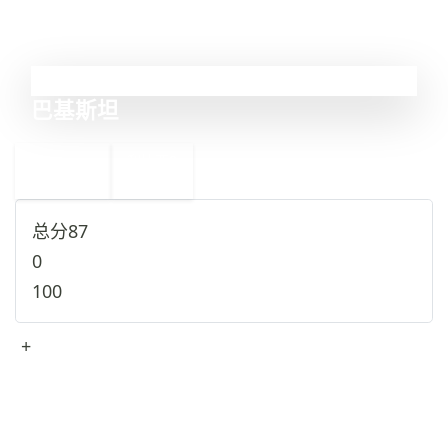
8
巴基斯坦
←
利比亚
9
7
尼日利亚
→
总分
87
0
100
+
查看完整资料
→