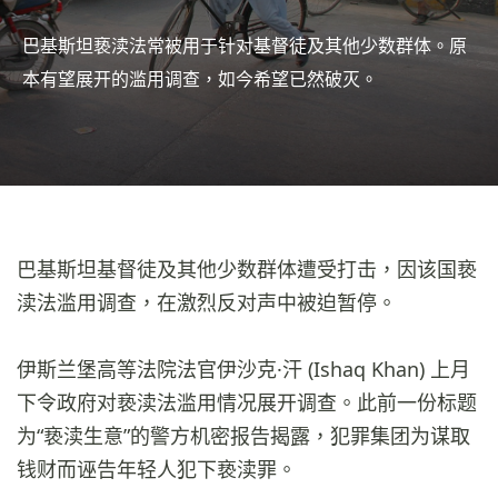
巴基斯坦亵渎法常被用于针对基督徒及其他少数群体。原
本有望展开的滥用调查，如今希望已然破灭。
巴基斯坦基督徒及其他少数群体遭受打击，因该国亵
渎法滥用调查，在激烈反对声中被迫暂停。
伊斯兰堡高等法院法官伊沙克·汗 (Ishaq Khan) 上月
下令政府对亵渎法滥用情况展开调查。此前一份标题
为“亵渎生意”的警方机密报告揭露，犯罪集团为谋取
钱财而诬告年轻人犯下亵渎罪。