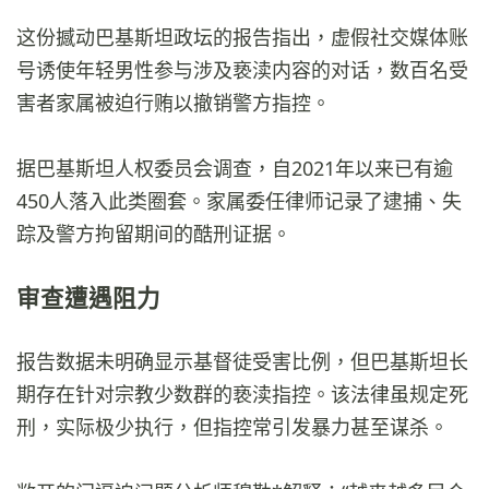
这份撼动巴基斯坦政坛的报告指出，虚假社交媒体账
号诱使年轻男性参与涉及亵渎内容的对话，数百名受
害者家属被迫行贿以撤销警方指控。
据巴基斯坦人权委员会调查，自2021年以来已有逾
450人落入此类圈套。家属委任律师记录了逮捕、失
踪及警方拘留期间的酷刑证据。
审查遭遇阻力
报告数据未明确显示基督徒受害比例，但巴基斯坦长
期存在针对宗教少数群的亵渎指控。该法律虽规定死
刑，实际极少执行，但指控常引发暴力甚至谋杀。