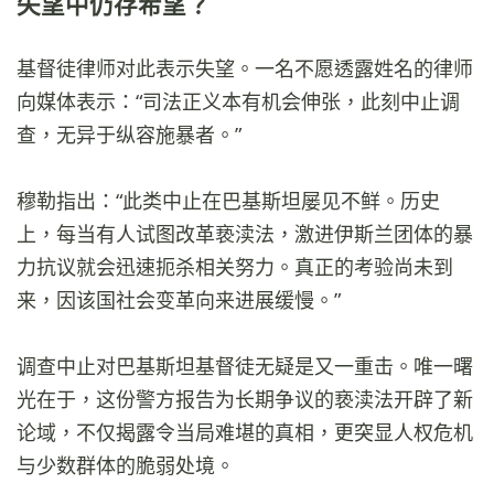
失望中仍存希望？
基督徒律师对此表示失望。一名不愿透露姓名的律师
向媒体表示：“司法正义本有机会伸张，此刻中止调
查，无异于纵容施暴者。”
穆勒指出：“此类中止在巴基斯坦屡见不鲜。历史
上，每当有人试图改革亵渎法，激进伊斯兰团体的暴
力抗议就会迅速扼杀相关努力。真正的考验尚未到
来，因该国社会变革向来进展缓慢。”
调查中止对巴基斯坦基督徒无疑是又一重击。唯一曙
光在于，这份警方报告为长期争议的亵渎法开辟了新
论域，不仅揭露令当局难堪的真相，更突显人权危机
与少数群体的脆弱处境。