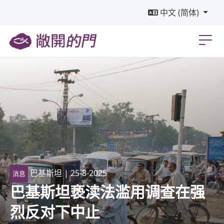
中文 (简体)
巴基斯坦
| 25-8-2025
消息
巴基斯坦亵渎法滥用调查在强
烈反对下中止