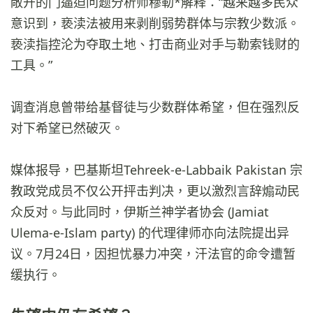
敞开的门逼迫问题分析师穆勒*解释：“越来越多民众
意识到，亵渎法被用来剥削弱势群体与宗教少数派。
亵渎指控沦为夺取土地、打击商业对手与勒索钱财的
工具。”
调查消息曾带给基督徒与少数群体希望，但在强烈反
对下希望已然破灭。
媒体报导，巴基斯坦Tehreek-e-Labbaik Pakistan 宗
教政党成员不仅公开抨击判决，更以激烈言辞煽动民
众反对。与此同时，伊斯兰神学者协会 (Jamiat
Ulema-e-Islam party) 的代理律师亦向法院提出异
议。7月24日，因担忧暴力冲突，汗法官的命令遭暂
缓执行。