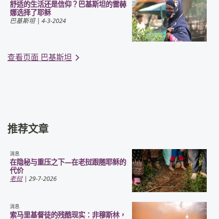
舒适的生活还是信仰？巴基斯坦的雷赫
娜选择了耶稣
巴基斯坦
| 4-3-2024
查看页面 巴基斯坦
推荐文章
消息
在隐秘与重压之下—在老挝跟随耶稣的
代价
老挝
| 29-7-2026
消息
索马里基督徒的残酷现实：非穆斯林，