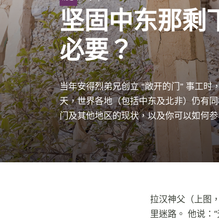
坚固中东那剩下
必要？
当年安得烈弟兄创立 “敞开的门” 事工时
天，世界各地（包括中东及北非）仍有同
门及其他地区的现状，以及你可以如何参与
拉汉神父（上图
里迷路。 他说：