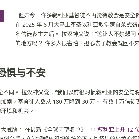
但如今，许多叙利亚基督徒不再觉得教会是安全
在 2025 年 6 月大马士革圣以利亚教堂遭自杀式袭
名信徒丧生之后。 拉汉神父说：“这让人不禁想问
的地方吗？ 许多人很害怕，担心去了教会就回不来
恐惧与不安
全不同。 拉汉神父说：“我们以前很习惯叙利亚的安全与稳定。
加剧，基督徒人数从 180 万降到 30 万。 有数十万信
的环境和机会。
大威胁。 在最新《全球守望名单》中，
叙利亚上升 12 
尔政权倒台后，在沙姆解放组织的统治下，基督徒的处境变