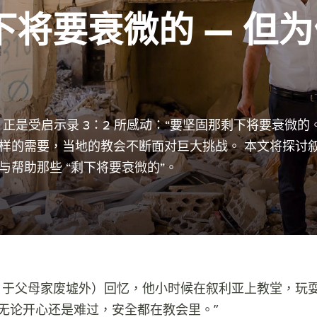
将要衰微的 — 但为
，正是受启示录 3：2 所感动：“要坚固那剩下将要衰微的。
样的需要，当地的教会不断面对巨大挑战。 本文将探讨
帮助那些 “剩下将要衰微的”。
，于父母家废墟外）回忆，他小时候在叙利亚上教堂，玩
“无论开心还是难过，安全都在教会里。”