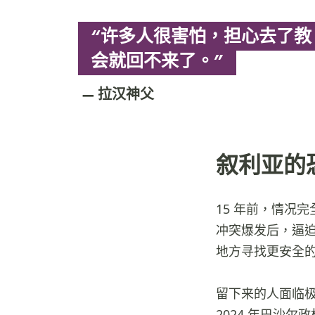
“许多人很害怕，担心去了教
会就回不来了。”
拉汉神父
叙利亚的
15 年前，情况完
冲突爆发后，逼迫
地方寻找更安全
留下来的人面临极
2024 年巴沙