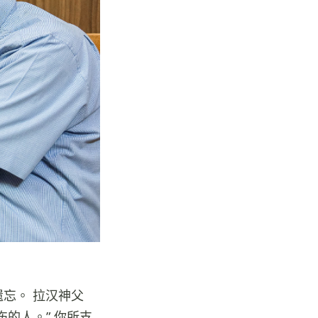
忘。 拉汉神父
的人。” 你所支