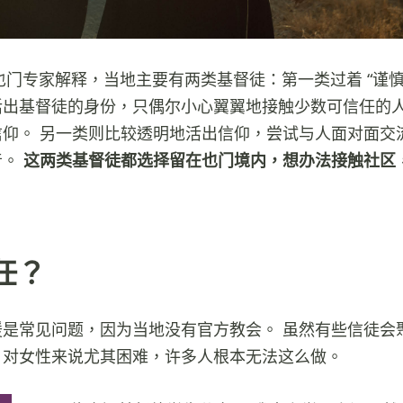
” 也门专家解释，当地主要有两类基督徒：第一类过着 “谨慎
活出基督徒的身份，只偶尔小心翼翼地接触少数可信任的
信仰。 另一类则比较透明地活出信仰，尝试与人面对面交
音。
这两类基督徒都选择留在也门境内，想办法接触社区
任？
援是常见问题，因为当地没有官方教会。 虽然有些信徒会
，对女性来说尤其困难，许多人根本无法这么做。