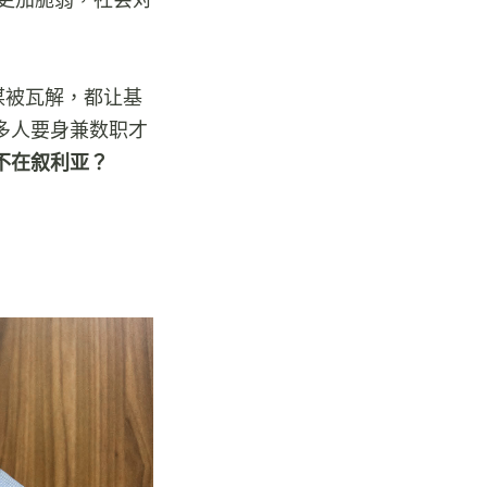
谋被瓦解，都让基
多人要身兼数职才
不在叙利亚？