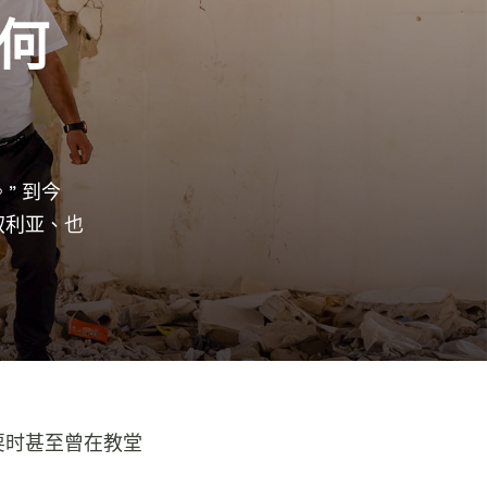
何
” 到今
叙利亚、也
耍时甚至曾在教堂