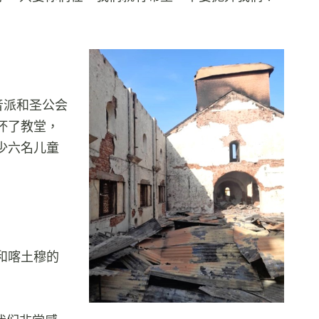
音派和圣公会
坏了教堂，
少六名儿童
和喀土穆的