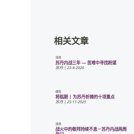
相关文章
消息
苏丹内战三年 — 苦难中寻找盼望
苏丹
| 23-4-2026
祷告
将临期 | 为苏丹祈祷的十项重点
苏丹
| 25-11-2025
消息
战火中的敬拜持续不息－苏丹内战两周