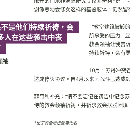
敞开的门东非逼迫研究专家菲奇利*说：“
谢像慈幼会修女这样的基督肢体，仍然留
果不是他们持续祈祷，会
“教堂建筑被毁
所承受的压力 -
多人在这些袭击中丧
教会领袖让我告
”
持续祈祷，会有更
领袖
10月，苏丹冲突
达成停火协议。自4月以来，战斗已造成9,
菲奇利补充：“请不要忘记在祷告中记念
侍的教会领袖祈祷，并祈求教会摆脱困境。
*出于安全考虑使用化名