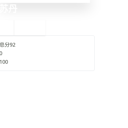
苏丹
←
厄立特里亚
5
3
也门
→
总分
92
0
100
查看完整资料
→