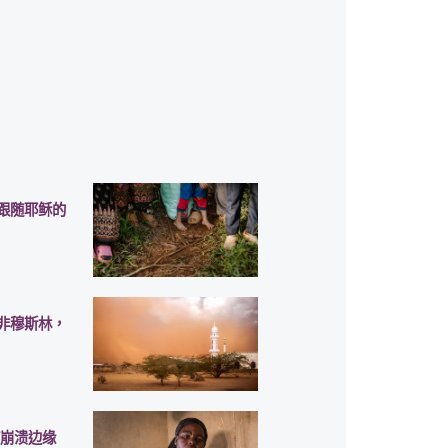
跟随耶稣的
非穆斯林，
临崩溃边缘