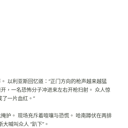
。 以利亚斯回忆道：“正门方向的枪声越来越猛
开，一名恐怖分子冲进来左右开枪扫射。 众人惊
成了一片血红。”
掩护。 现场充斥着喧嚷与恐慌。 哈南蹲伏在两排
大喊叫众人 “趴下”。