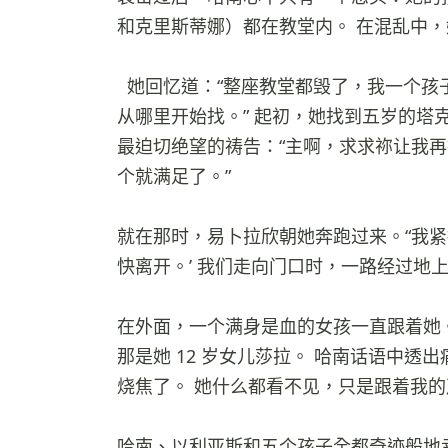
和克里斯蒂娜）都在教堂内。 在混乱中
她回忆道：“整座教堂都毁了，我一个孩
从哪里开始找。” 起初，她找到五岁的塔
最迫切绝望的祷告：“主啊，求求祢让我
个就满足了。”
就在那时，易卜拉欣朝她奔跑过来。“我紧
快离开。’ 我们走向门口时，一路经过地
在外面，一个满身是血的女孩一直跟着她
那是她 12 岁女儿莎拉。 哈南话语中透
烧焦了。 她什么都看不见，只是跟着我的
哈南、以利亚斯和五个孩子全都奇迹般地幸