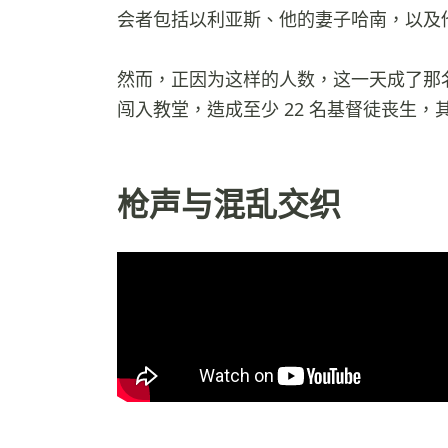
会者包括以利亚斯、他的妻子哈南，以及
然而，正因为这样的人数，这一天成了那
闯入教堂，造成至少 22 名基督徒丧生，
枪声与混乱交织