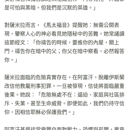
是可怕與黑暗。但我們是沉默的英雄。」
對薩米拉而言，《馬太福音》提醒她：無需公開表
現，鑒察人心的神必看見她隱秘中的苦難。她常誦讀
這節經文：「你禱告的時候，要進你的內屋，關上
門，禱告你在暗中的父；你父在暗中察看，必然報答
你。」
薩米拉面臨的危險真實存在。在阿富汗，脫離伊斯蘭
改信他教屬刑事犯罪。一旦被發現，信徒將面臨嚴重
後果。她說：「危險無處不在：逼迫、家庭與社區排
斥、失業，甚至生命威脅。即便如此，我們仍持守信
仰，因相信耶穌必保護我們。」
阿富汗基督徒常需獨自面對壓力、恐懼與孤獨，畢竟