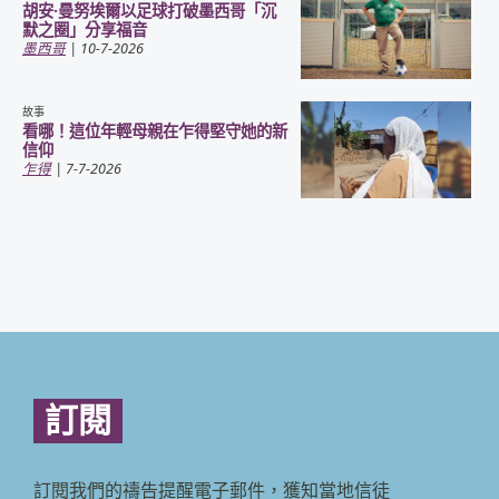
胡安·曼努埃爾以足球打破墨西哥「沉
默之圈」分享福音
墨西哥
| 10-7-2026
故事
看哪！這位年輕母親在乍得堅守她的新
信仰
乍得
| 7-7-2026
訂閱
訂閱我們的禱告提醒電子郵件，獲知當地信徒