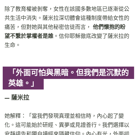
除了教育權被剝奪，女性在該國多數地區已逐漸從公
共生活中消失。薩米拉深切體會這種制度帶給女性的
痛苦，但對她與其他秘密信徒而言，
他們懷抱的盼
望不繫於掌權者是誰
。信仰耶穌徹底改變了薩米拉的
生命。
「外面可怕與黑暗。但我們是沉默的
英雄。」
薩米拉
她解釋：「當我們發現真理並相信時，內心起了變
化。這可能始於研經、異夢或見證善行。我們選擇以
安靜禱告和獨自讀經來隱藏信仰。內心有光，外面卻