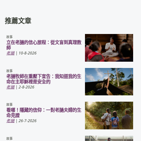
推薦文章
故事
立在老撾的信心旅程：從文盲到真理教
師
老撾
| 10-8-2026
故事
老撾牧師在重壓下宣告：我知道我的生
命在主耶穌裡是安全的
老撾
| 2-8-2026
故事
看哪！隱藏的信仰：一對老撾夫婦的生
命見證
老撾
| 26-7-2026
故事