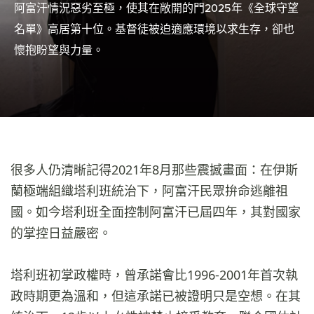
阿富汗情況惡劣至極，使其在敞開的門2025年《全球守望
名單》高居第十位。基督徒被迫適應環境以求生存，卻也
懷抱盼望與力量。
很多人仍清晰記得2021年8月那些震撼畫面：在伊斯
蘭極端組織塔利班統治下，阿富汗民眾拚命逃離祖
國。如今塔利班全面控制阿富汗已屆四年，其對國家
的掌控日益嚴密。
塔利班初掌政權時，曾承諾會比1996-2001年首次執
政時期更為溫和，但這承諾已被證明只是空想。在其