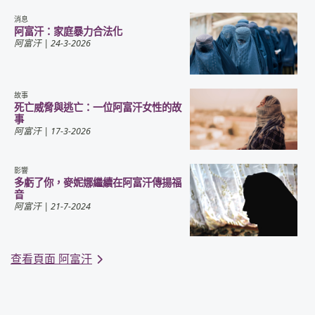
消息
阿富汗：家庭暴力合法化
阿富汗
| 24-3-2026
故事
死亡威脅與逃亡：一位阿富汗女性的故
事
阿富汗
| 17-3-2026
影響
多虧了你，麥妮娜繼續在阿富汗傳揚福
音
阿富汗
| 21-7-2024
查看頁面 阿富汗