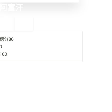
阿富汗
←
印度
12
10
伊朗
→
總分
86
0
100
查看完整資料
→