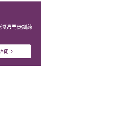
徒透過門徒訓練
信徒