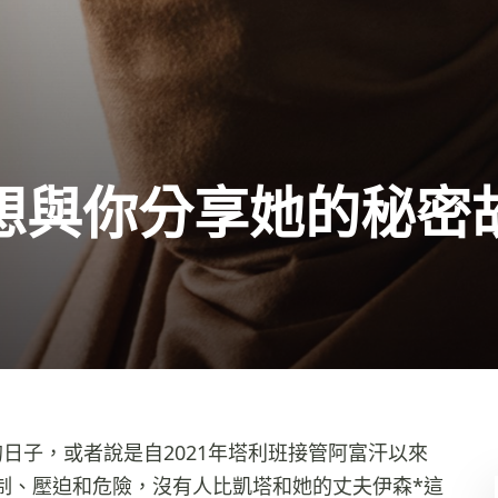
想與你分享她的秘密
日子，或者說是自2021年塔利班接管阿富汗以來
制、壓迫和危險，沒有人比凱塔和她的丈夫伊森*這