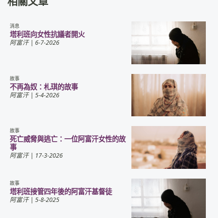
相關文章
消息
塔利班向女性抗議者開火
阿富汗
| 6-7-2026
故事
不再為奴：札琪的故事
阿富汗
| 5-4-2026
故事
死亡威脅與逃亡：一位阿富汗女性的故
事
阿富汗
| 17-3-2026
故事
塔利班接管四年後的阿富汗基督徒
阿富汗
| 5-8-2025