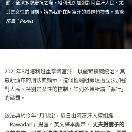
節，全球多處慶祝之際，塔利班卻加劇對阿富汗人民、尤
其是女性的限制。請為我們在阿富汗的姊妹們禱告。
圖像
來自：Pexels
2021年8月塔利班重掌阿富汗，以嚴苛鐵腕統治。其
最新頒布的刑法典顯示，這個極端組織透過立法加強
對人民、特別是女性的控制，詳列各類所謂「罪行」
的懲罰。
該法典於今年1月制定，近日由阿富汗人權組織
「Rawadari」揭露。英文譯本顯示，
丈夫對妻子的