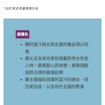
*出於安全考量使用化名
請禱告
願阿富汗婦女與女童的權益得以恢
復
願丈夫及其他男性親屬對待女性家
人時，選擇愛心與憐憫，摒棄殘酷
與對法律的極端詮釋
願主賜福和保護阿富汗的婦女，特
別是信徒，以及祂在全國的教會