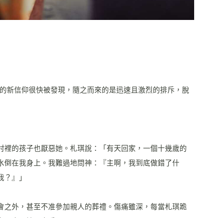
的新信仰很快被發現，隨之而來的是迅速且激烈的排斥，脫
村裡的孩子也厭惡她。札琪說：「有天回家，一個十幾歲的
水倒在我身上。我難過地問神：『主啊，我到底做錯了什
我？』」
會之外，甚至不准參加親人的葬禮。傷痛雖深，每當札琪跪