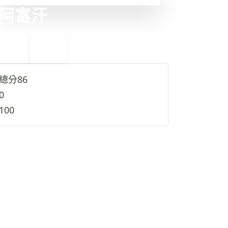
阿富汗
←
印度
12
10
伊朗
→
總分
86
0
100
查看完整資料
→