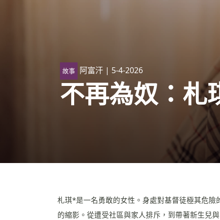
阿富汗
| 5-4-2026
故事
不再為奴：札
札琪*是一名勇敢的女性。身處對基督徒極其危險
的縮影。從遭受社區與家人排斥，到帶著新生兒與