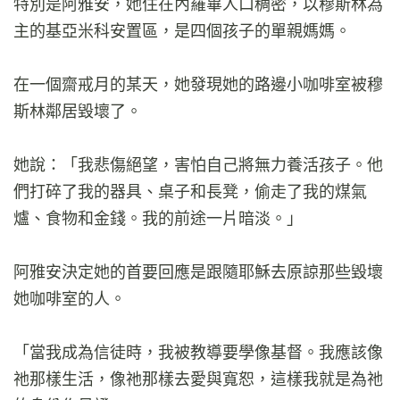
特別是阿雅安，她住在內羅畢人口稠密，以穆斯林為
主的基亞米科安置區，是四個孩子的單親媽媽。
在一個齋戒月的某天，她發現她的路邊小咖啡室被穆
斯林鄰居毀壞了。
她說：「我悲傷絕望，害怕自己將無力養活孩子。他
們打碎了我的器具、桌子和長凳，偷走了我的煤氣
爐、食物和金錢。我的前途一片暗淡。」
阿雅安決定她的首要回應是跟隨耶穌去原諒那些毀壞
她咖啡室的人。
「當我成為信徒時，我被教導要學像基督。我應該像
祂那樣生活，像祂那樣去愛與寬恕，這樣我就是為祂