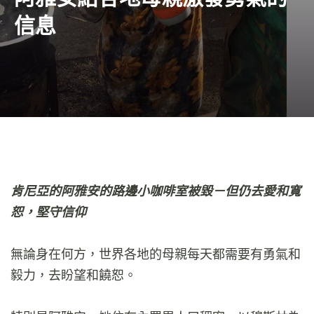
信息
肯尼亞的阿雅安的路邊小咖啡室被毀－但仍去愛和寬
恕，堅守信仰
無論身在何方，世界各地的母親每天都需要有勇氣和
毅力，去盼望和饒恕。