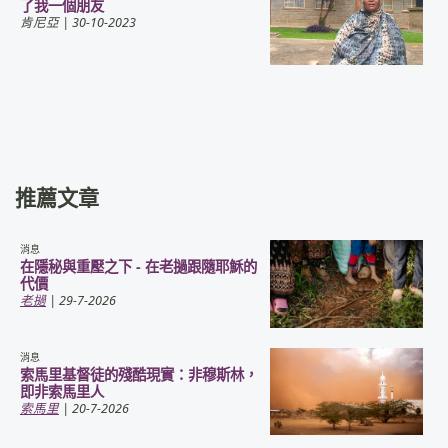
了我一個朋友
肯尼亞
| 30-10-2023
推薦文章
消息
在隱秘與重壓之下 - 在老撾跟隨耶穌的
代價
老撾
| 29-7-2026
消息
索馬里基督徒的殘酷現實：非穆斯林，
即非索馬里人
索馬里
| 20-7-2026