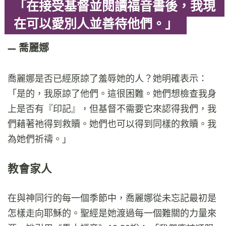
「在接受基督並閱讀福音書後，我現
在可以愛別人並善待他們。」
喬麗娜
喬麗娜是否已經原諒了羞辱她的人？她明確表示：
「是的，我原諒了他們。這很困難。她們想檢查我身
上是否有『印記』，但基督不需要它來認得我們，我
們藉著祂得到救贖。她們也可以得到同樣的救贖。我
為她們祈禱。」
教會家人
在與神同行的每一個季節中，喬麗娜從未忘記最初是
怎樣走向耶穌的。聖經是她渡過每一個難關的力量來