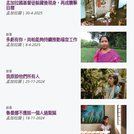
孟加拉國基督徒躲藏後現身，再成襲擊
目標
孟加拉國
| 30-4-2025
故事
多虧有你，尚帕能夠持續推動福音工作
孟加拉國
| 8-4-2025
故事
我原諒他們所有人
孟加拉國
| 25-11-2024
故事
魯曼娜不應該一個人過聖誕
孟加拉國
| 18-11-2024