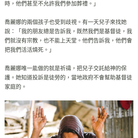
時，他們甚至不允許我們參加葬禮。」
喬麗娜的兩個孩子也受到歧視。有一天兒子來找她
說：「我的朋友總是告訴我，既然我們是基督徒，我
們就沒有宗教，也不能上天堂。他們告訴我，他們會
把我們活活燒死。」
喬麗娜唯一能做的就是祈禱，把兒子交託給神的保
護。她知道投訴是徒勞的，當地政府不會幫助基督徒
家庭的。