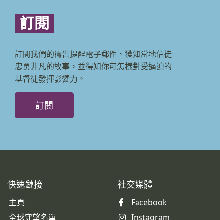
訂閱
訂閱我們的禱告提醒電子郵件，獲知當地信徒
忠勇非凡的故事，並得知你可怎樣對受逼迫的
基督徒發揮影響力。
訂閱
快速鏈接
社交媒體
主頁
Facebook
全球守望名單
Instagram