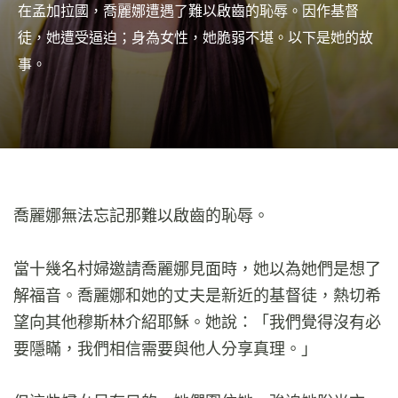
在孟加拉國，喬麗娜遭遇了難以啟齒的恥辱。因作基督
徒，她遭受逼迫；身為女性，她脆弱不堪。以下是她的故
事。
喬麗娜無法忘記那難以啟齒的恥辱。
當十幾名村婦邀請喬麗娜見面時，她以為她們是想了
解福音。喬麗娜和她的丈夫是新近的基督徒，熱切希
望向其他穆斯林介紹耶穌。她說：「我們覺得沒有必
要隱瞞，我們相信需要與他人分享真理。」