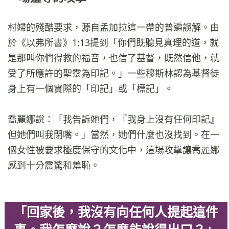
村婦的殘酷要求，源自孟加拉這一帶的普遍誤解。由
於《以弗所書》1:13提到「你們既聽見真理的道，就
是那叫你們得救的福音，也信了基督，既然信他，就
受了所應許的聖靈為印記。」一些穆斯林認為基督徒
身上有一個實際的「印記」或「標記」。
喬麗娜說：「我告訴她們，『我身上沒有任何印記』
但她們叫我閉嘴。」當然，她們什麼也沒找到。在一
個女性被要求極度保守的文化中，這場攻擊讓喬麗娜
感到十分震驚和羞恥。
「回家後，我沒有向任何人提起這件