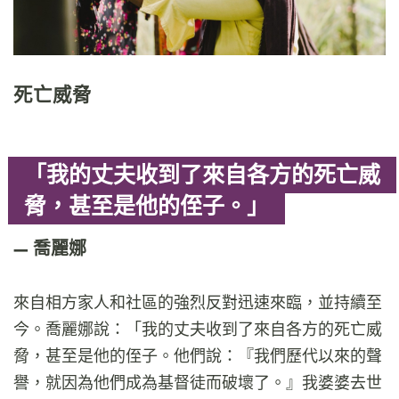
死亡威脅
「我的丈夫收到了來自各方的死亡威
脅，甚至是他的侄子。」
喬麗娜
來自相方家人和社區的強烈反對迅速來臨，並持續至
今。喬麗娜說：「我的丈夫收到了來自各方的死亡威
脅，甚至是他的侄子。他們說：『我們歷代以來的聲
譽，就因為他們成為基督徒而破壞了。』我婆婆去世