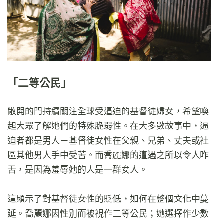
「二等公民」
敞開的門持續關注全球受逼迫的基督徒婦女，希望喚
起大眾了解她們的特殊脆弱性。在大多數故事中，逼
迫者都是男人－基督徒女性在父親、兄弟、丈夫或社
區其他男人手中受苦。而喬麗娜的遭遇之所以令人咋
舌，是因為羞辱她的人是一群女人。
這顯示了對基督徒女性的貶低，如何在整個文化中蔓
延。喬麗娜因性別而被視作二等公民；她選擇作少數