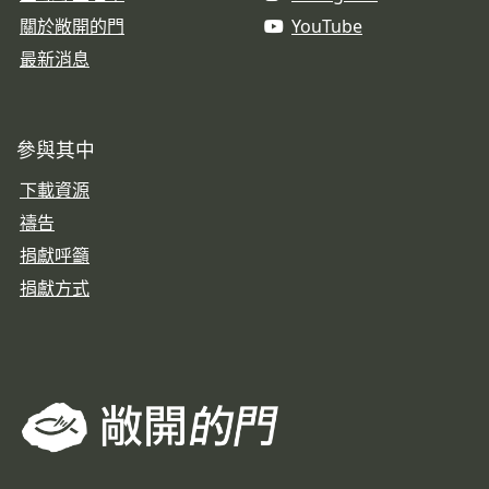
關於敞開的門
YouTube
最新消息
參與其中
下載資源
禱告
捐獻呼籲
捐獻方式