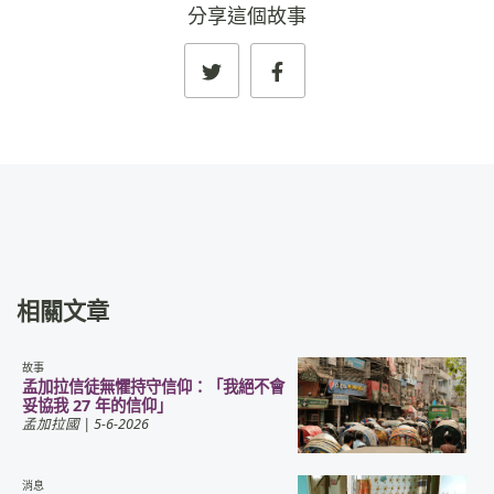
分享這個故事
相關文章
故事
孟加拉信徒無懼持守信仰：「我絕不會
妥協我 27 年的信仰」
孟加拉國
| 5-6-2026
消息