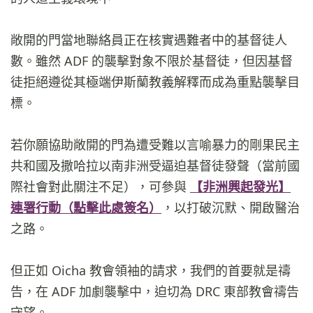
敞開的門當地聯絡員正在核實遇難者中的基督徒人
數。雖然 ADF 的襲擊對象不限於基督徒，但因基督
徒拒絕遵從其極端伊斯蘭教義解釋而成為重點襲擊目
標。
若你願協助敞開的門為遭受難以言喻暴力的剛果民主
共和國及撒哈拉以南非洲受逼迫基督徒發聲（當前國
際社會對此關注不足），可參與
【非洲興起發光】
連署行動（點擊此處簽名）
，以打破沉默、開啟醫治
之路。
但正如 Oicha 教會領袖的請求，我們的首要就是禱
告，在 ADF 加劇襲擊中，迫切為 DRC 東部教會禱告
守望。