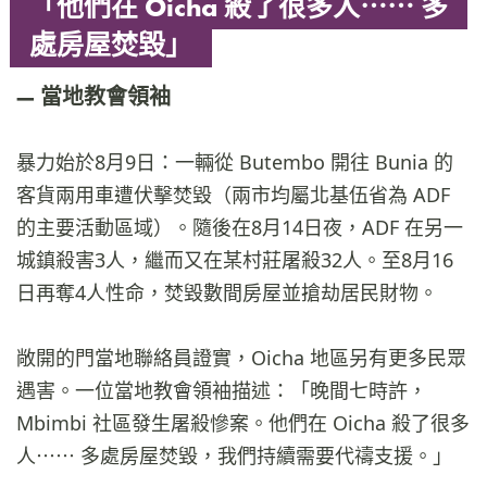
「他們在 Oicha 殺了很多人⋯⋯ 多
處房屋焚毀」
當地教會領袖
暴力始於8月9日：一輛從 Butembo 開往 Bunia 的
客貨兩用車遭伏擊焚毀（兩市均屬北基伍省為 ADF
的主要活動區域）。隨後在8月14日夜，ADF 在另一
城鎮殺害3人，繼而又在某村莊屠殺32人。至8月16
日再奪4人性命，焚毀數間房屋並搶劫居民財物。
敞開的門當地聯絡員證實，Oicha 地區另有更多民眾
遇害。一位當地教會領袖描述：「晚間七時許，
Mbimbi 社區發生屠殺慘案。他們在 Oicha 殺了很多
人⋯⋯ 多處房屋焚毀，我們持續需要代禱支援。」