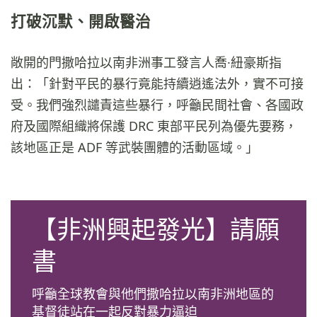
打破沉默、開啟醫治
敞開的門撒哈拉以南非洲事工發言人喬·紐豪斯指
出：「針對平民的暴行竟能持續逍遙法外，實不可接
受。我們強烈譴責這些暴行，呼籲民間社會、各國政
府及國際組織將保護 DRC 東部平民列為優先要務，
該地區正是 ADF 等武裝團體的活動區域。」
【非洲興起發光】請願
書
呼籲全球教會與他們撒哈拉以南非洲地區的
基督徒站在一起反對暴力逼迫