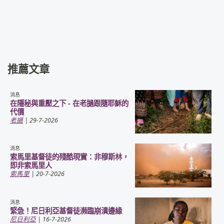
推薦文章
消息
在隱秘與重壓之下 - 在老撾跟隨耶穌的
代價
老撾
| 29-7-2026
消息
索馬里基督徒的殘酷現實：非穆斯林，
即非索馬里人
索馬里
| 20-7-2026
消息
緊急！尼日利亞基督徒瀕臨崩潰邊緣
尼日利亞
| 16-7-2026