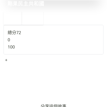
剛果民主共和國
←
墨西哥
30
28
老撾
→
總分
72
0
100
+
查看完整資料
→
分享這個故事