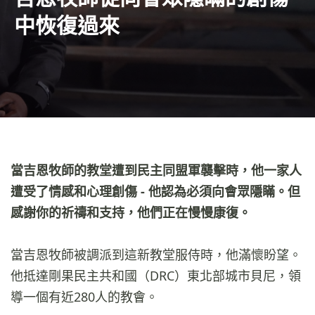
中恢復過來
當吉恩牧師的教堂遭到民主同盟軍襲擊時，他一家人
遭受了情感和心理創傷 - 他認為必須向會眾隱瞞。但
感謝你的祈禱和支持，他們正在慢慢康復。
當吉恩牧師被調派到這新教堂服侍時，他滿懷盼望。
他抵達剛果民主共和國（DRC）東北部城市貝尼，領
導一個有近280人的教會。