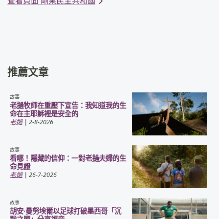
查看頁面 剛果民主共和國
推薦文章
故事
老撾牧師在重壓下宣告：我知道我的生
命在主耶穌裡是安全的
老撾
| 2-8-2026
故事
看哪！隱藏的信仰：一對老撾夫婦的生
命見證
老撾
| 26-7-2026
故事
胡安·曼努埃爾以足球打破墨西哥「沉