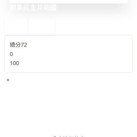
剛果民主共和國
←
墨西哥
30
28
老撾
→
總分
72
0
100
+
查看完整資料
→