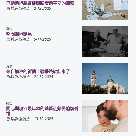
巴勒斯坦基督徒期盼度過平安的聖誕
巴勒斯坦領土
| 2-12-2025
禱告
堅固聖地餘民
巴勒斯坦領土
| 5-11-2025
消息
來自加沙的祈禱：戰爭終於結束了
巴勒斯坦領土
| 21-10-2025
禱告
同心與加沙最年幼的基督徒餘民迫切祈
禱
巴勒斯坦領土
| 13-10-2025