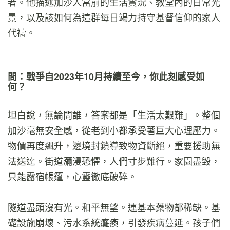
者。他描述加沙人當前的生活實況、教堂內的日常光
景，以及該如何為這群每日竭力持守基督信仰的家人
代禱。
問：戰爭自2023年10月持續至今，你此刻感受如
何？
坦白說，無論問誰，答案都是「生活太艱難」。整個
加沙毫無安全感，從老到小都承受著巨大心理壓力。
物價再度飆升，邊境封鎖導致物資斷絕，重要援助無
法送達。街道瀰漫恐懼，人們寸步難行。家園盡毀，
只能露宿帳篷，心靈徹底破碎。
隧道盡頭沒有光。和平無望。連基本藥物都稀缺。基
礎設施崩壞、污水系統癱瘓，引發疾病蔓延。孩子們