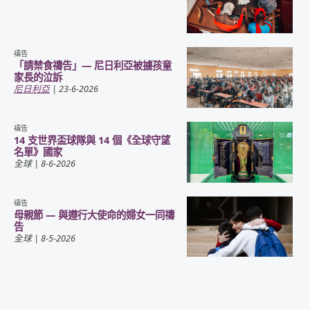
禱告
「請禁食禱告」— 尼日利亞被擄孩童
家長的泣訴
尼日利亞
| 23-6-2026
禱告
14 支世界盃球隊與 14 個《全球守望
名單》國家
全球
| 8-6-2026
禱告
母親節 — 與遵行大使命的婦女一同禱
告
全球
| 8-5-2026