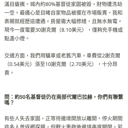
滿目瘡痍。城內約80%基督徒家園被毀，財物遭洗劫
一空。最痛心是目睹自家物品被擺在市場販賣，我和
表親就經歷這遭遇。房屋需大幅修繕，且無水無電。
現今一度電要30謝克爾（8.10美元），僅夠充手機或
點盞小燈。
交通方面，我們用驢車或老舊汽車，車費從2謝克爾
（0.54美元）漲至10謝克爾（2.70美元），十分昂
貴。
問：約50名基督徒仍在南部代爾巴拉赫，你們有聯繫
嗎？
有些人失去家園，正等待邊境開放以離開。停火期間
許多人曾返鄉探親，但戰火重啟後邊境再度關閉。若