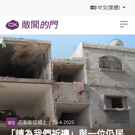
中文(繁體)
巴勒斯坦領土
| 28-4-2025
禱告
「請為我們祈禱」與一位仍居