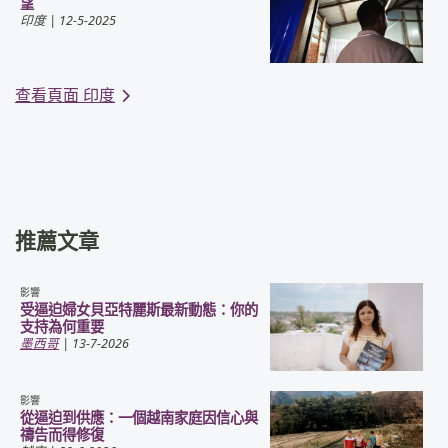
望
印度
| 12-5-2025
查看頁面 印度
推薦文章
影響
受逼迫婦女貝亞特麗斯最新動態：你的
支持為何重要
墨西哥
| 13-7-2026
影響
從逼迫到供應：一個越南家庭因信心與
禱告而得修復