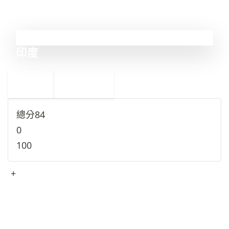
12
印度
←
沙特阿拉伯
13
11
阿富汗
→
總分
84
0
100
+
查看完整資料
→