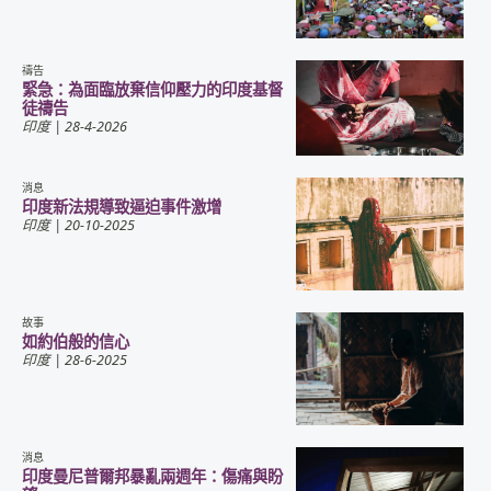
禱告
緊急：為面臨放棄信仰壓力的印度基督
徒禱告
印度
| 28-4-2026
消息
印度新法規導致逼迫事件激增
印度
| 20-10-2025
故事
如約伯般的信心
印度
| 28-6-2025
消息
印度曼尼普爾邦暴亂兩週年：傷痛與盼