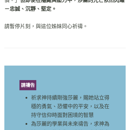
價。」
但即便在隱藏與壓力中，莎麗的光芒依然閃耀
－忠誠、沉靜、堅定。
請暫停片刻，與這位姊妹同心祈禱。
請禱告
祈求神持續剛強莎麗，賜她站立得
穩的勇氣、恐懼中的平安，以及在
持守信仰時面對困境的智慧
為莎麗的學業與未來禱告，求神為