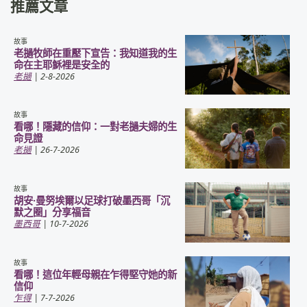
推薦文章
故事
老撾牧師在重壓下宣告：我知道我的生
命在主耶穌裡是安全的
老撾
| 2-8-2026
故事
看哪！隱藏的信仰：一對老撾夫婦的生
命見證
老撾
| 26-7-2026
故事
胡安·曼努埃爾以足球打破墨西哥「沉
默之圈」分享福音
墨西哥
| 10-7-2026
故事
看哪！這位年輕母親在乍得堅守她的新
信仰
乍得
| 7-7-2026