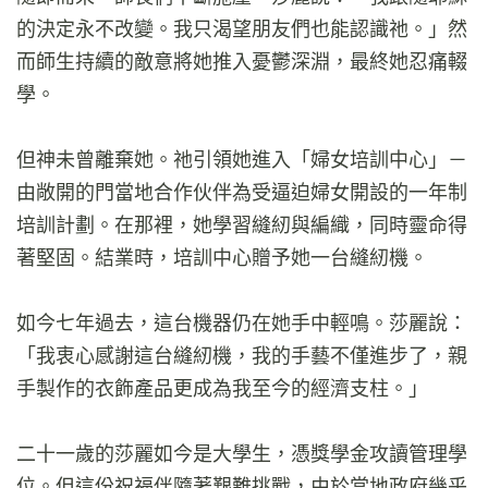
的決定永不改變。我只渴望朋友們也能認識祂。」然
而師生持續的敵意將她推入憂鬱深淵，最終她忍痛輟
學。
但神未曾離棄她。祂引領她進入「婦女培訓中心」－
由敞開的門當地合作伙伴為受逼迫婦女開設的一年制
培訓計劃。在那裡，她學習縫紉與編織，同時靈命得
著堅固。結業時，培訓中心贈予她一台縫紉機。
如今七年過去，這台機器仍在她手中輕鳴。莎麗說：
「我衷心感謝這台縫紉機，我的手藝不僅進步了，親
手製作的衣飾產品更成為我至今的經濟支柱。」
二十一歲的莎麗如今是大學生，憑獎學金攻讀管理學
位。但這份祝福伴隨著艱難挑戰，由於當地政府幾乎