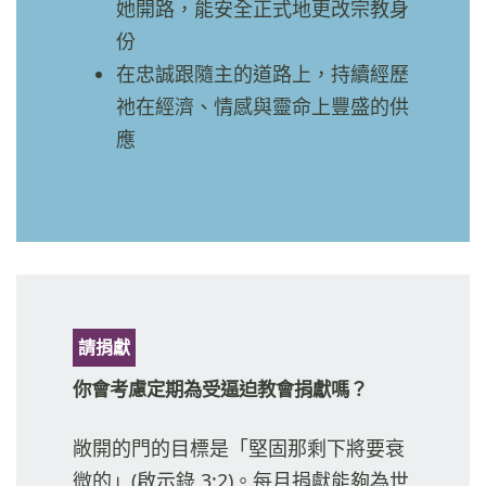
她開路，能安全正式地更改宗教身
份
在忠誠跟隨主的道路上，持續經歷
祂在經濟、情感與靈命上豐盛的供
應
請捐獻
你會考慮定期為受逼迫教會捐獻嗎？
敞開的門的目標是「堅固那剩下將要衰
微的」(啟示錄 3:2)。每月捐獻能夠為世