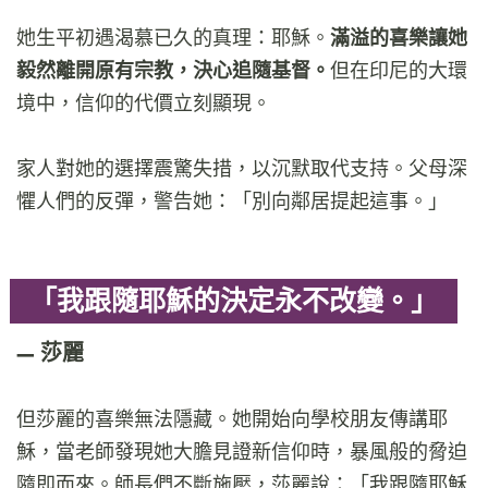
她生平初遇渴慕已久的真理：耶穌。
滿溢的喜樂讓她
毅然離開原有宗教，決心追隨基督。
但在印尼的大環
境中，信仰的代價立刻顯現。
家人對她的選擇震驚失措，以沉默取代支持。父母深
懼人們的反彈，警告她：「別向鄰居提起這事。」
「我跟隨耶穌的決定永不改變。」
莎麗
但莎麗的喜樂無法隱藏。她開始向學校朋友傳講耶
穌，當老師發現她大膽見證新信仰時，暴風般的脅迫
隨即而來。師長們不斷施壓，莎麗說：「我跟隨耶穌