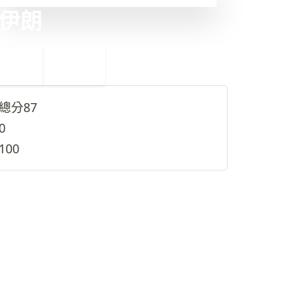
伊朗
←
阿富汗
11
9
利比亞
→
總分
87
0
100
查看完整資料
→