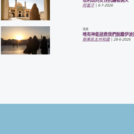
塔利班向女性抗議者開火
阿富汗
| 6-7-2026
消息
唯有神能拯救我們脫離伊波
剛果民主共和國
| 28-6-2026