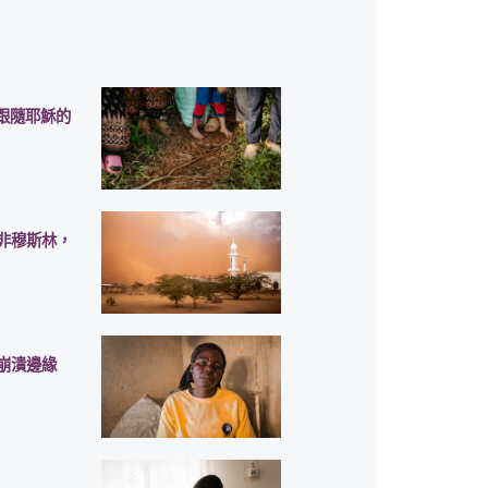
撾跟隨耶穌的
非穆斯林，
崩潰邊緣