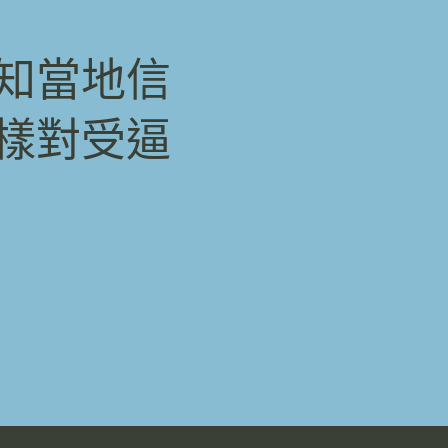
知當地信
樣對受逼