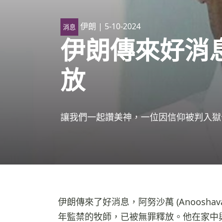
伊朗
| 5-10-2024
消息
伊朗傳來好消
放
讓我們一起讚美神，一位因信仰被判入獄
伊朗傳來了好消息，阿努沙萬 (Anooshav
年監禁的牧師，已被無罪釋放。他在家中