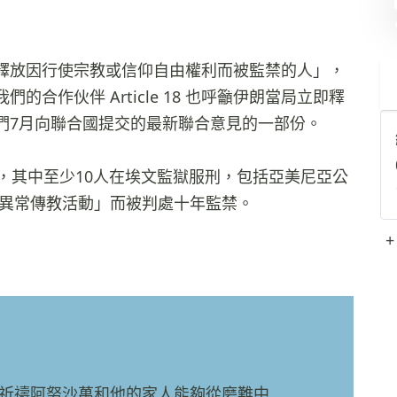
釋放因行使宗教或信仰自由權利而被監禁的人」，
合作伙伴 Article 18 也呼籲伊朗當局立即釋
們7月向聯合國提交的最新聯合意見的一部份。
，其中至少10人在埃文監獄服刑，包括亞美尼亞公
嫌從事「異常傳教活動」而被判處十年監禁。
+
祈禱阿努沙萬和他的家人能夠從磨難中