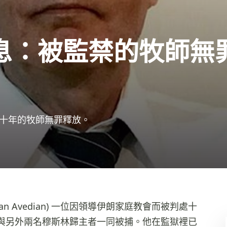
息：被監禁的牧師無
十年的牧師無罪釋放。
an Avedian) 一位因領導伊朗家庭教會而被判處十
與另外兩名穆斯林歸主者一同被捕。他在監獄裡已