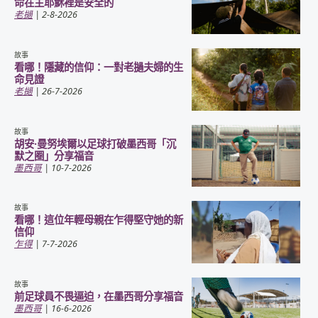
命在主耶穌裡是安全的
老撾
| 2-8-2026
故事
看哪！隱藏的信仰：一對老撾夫婦的生
命見證
老撾
| 26-7-2026
故事
胡安·曼努埃爾以足球打破墨西哥「沉
默之圈」分享福音
墨西哥
| 10-7-2026
故事
看哪！這位年輕母親在乍得堅守她的新
信仰
乍得
| 7-7-2026
故事
前足球員不畏逼迫，在墨西哥分享福音
墨西哥
| 16-6-2026