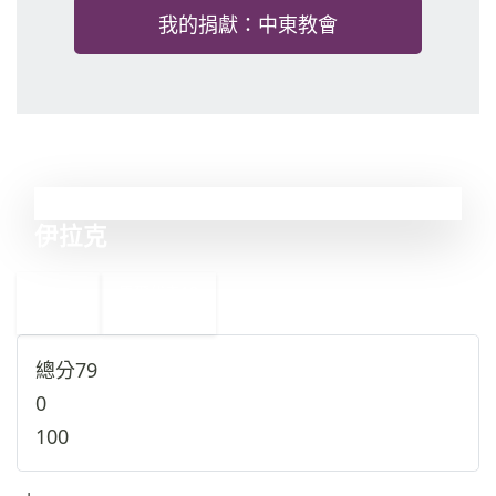
我的捐獻：中東教會
18
伊拉克
←
馬爾代夫
19
17
中國
→
總分
79
0
100