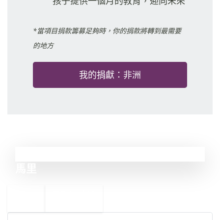
孩子提供一個月的教育，迎向未來
*當項目捐款籌募足夠時，你的捐款將轉到最需要
的地方
我的捐獻：非洲
15
馬里
←
布基納法索
16
14
緬甸
→