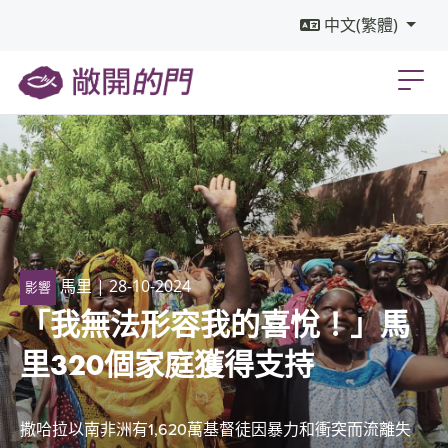
中文(繁體)
馬里
| 28-10-2024
影響
「我無法形容我的喜悅！」馬
里320個家庭獲得支持
撒哈拉以南非洲有1,620萬基督徒因暴力和衝突而流離失