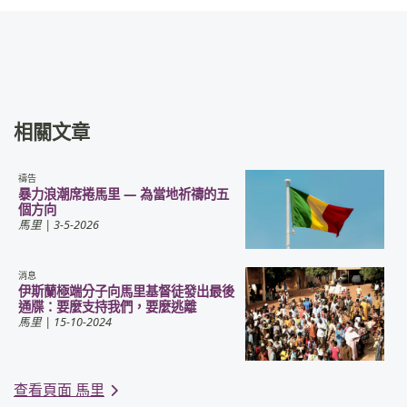
相關文章
禱告
暴力浪潮席捲馬里 — 為當地祈禱的五
個方向
馬里
| 3-5-2026
消息
伊斯蘭極端分子向馬里基督徒發出最後
通牒：要麼支持我們，要麼逃離
馬里
| 15-10-2024
查看頁面 馬里