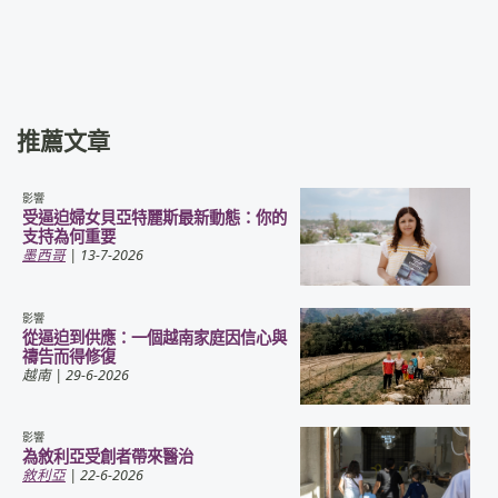
推薦文章
影響
受逼迫婦女貝亞特麗斯最新動態：你的
支持為何重要
墨西哥
| 13-7-2026
影響
從逼迫到供應：一個越南家庭因信心與
禱告而得修復
越南
| 29-6-2026
影響
為敘利亞受創者帶來醫治
敘利亞
| 22-6-2026