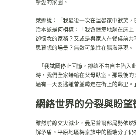
摯愛的家園。
萊娜說：「我最後一次在溫馨家中歡笑，
活本該是何模樣：「我會愜意地躺在床上
卻懷念的家務？又或是與家人在餐桌前共
思暮想的場景？無數可能性在腦海浮現。
「我試圖停止回憶，卻總不由自主陷入
時，我們全家蜷縮在父母臥室。那最後的
過有一天要逃離曾並肩走在街上的鄰里。
網絡世界的分裂與盼
雖然前線交火減少，曼尼普爾邦局勢依然
解矛盾。平原地區梅泰族中的極端分子仍