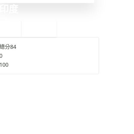
印度
←
沙特阿拉伯
13
11
阿富汗
→
總分
84
0
100
查看完整資料
→