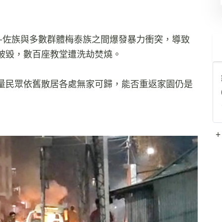
庫基-佐族與多數群體梅泰族之間爆發暴力衝突，導致
被毀，數百座教堂遭洗劫焚燒。
量民眾依舊散居各處無家可歸，能否重返家園仍是
+