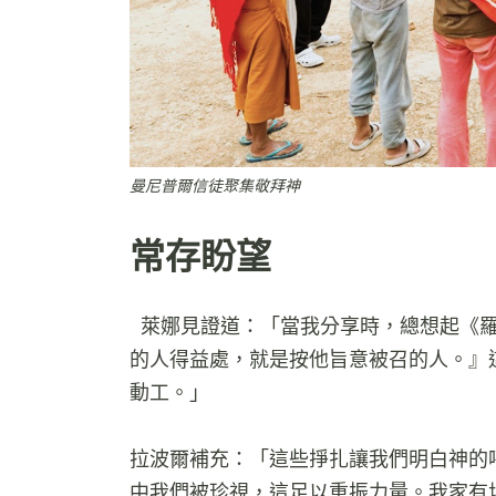
曼尼普爾信徒聚集敬拜神
常存盼望
萊娜見證道：「當我分享時，總想起《羅馬
的人得益處，就是按他旨意被召的人。』
動工。」
拉波爾補充：「這些掙扎讓我們明白神的
中我們被珍視，這足以重振力量。我家有塊