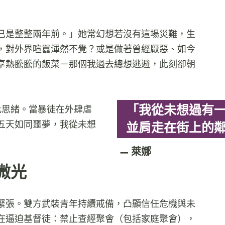
已是整整兩年前。」她常幻想若沒有這場災難，生
，對外界喧囂渾然不覺？或是做著曾經厭惡、如今
享熱騰騰的飯菜－那個我過去總想逃避，此刻卻朝
「我從未想過有
此思緒。當暴徒在外肆虐
五天如同噩夢，我從未想
並肩走在街上的
」
萊娜
望微光
緊張。雙方武裝青年持續戒備，凸顯信任危機與未
在逼迫基督徒：禁止查經聚會（包括家庭聚會），