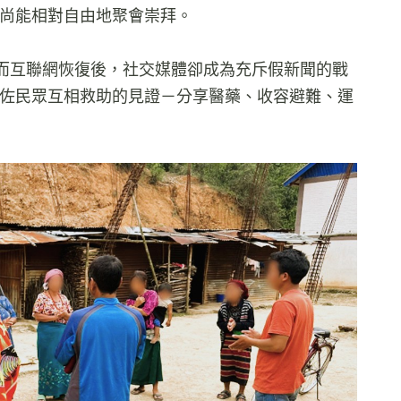
徒尚能相對自由地聚會崇拜。
而互聯網恢復後，社交媒體卻成為充斥假新聞的戰
-佐民眾互相救助的見證－分享醫藥、收容避難、運