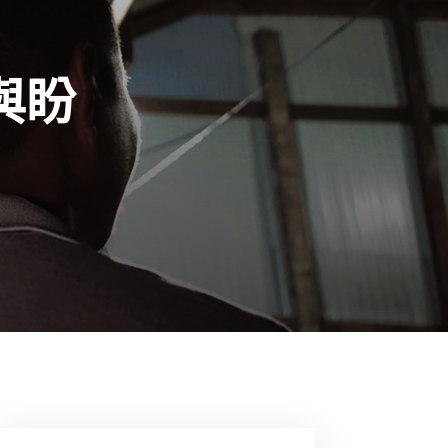
與盼
12