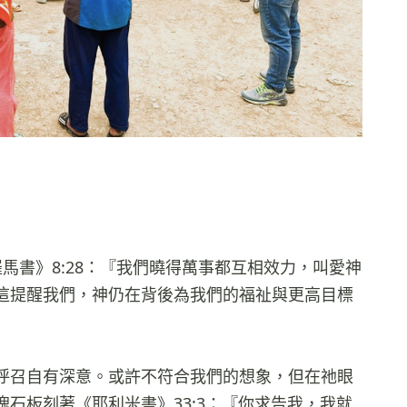
書》8:28：『我們曉得萬事都互相效力，叫愛神
這提醒我們，神仍在背後為我們的福祉與更高目標
呼召自有深意。或許不符合我們的想象，但在祂眼
石板刻著《耶利米書》33:3：『你求告我，我就