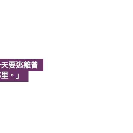
一天要逃離曾
鄰里。」