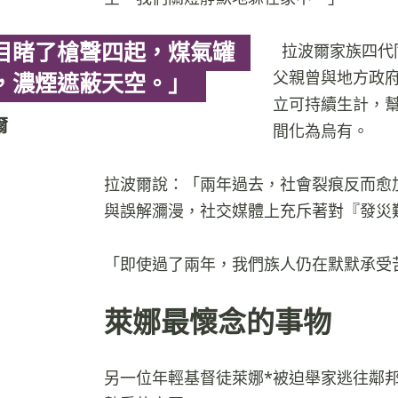
目睹了槍聲四起，煤氣罐
拉波爾家族四代
父親曾與地方政
，濃煙遮蔽天空。」
立可持續生計，
爾
間化為烏有。
拉波爾說：「兩年過去，社會裂痕反而愈
與誤解瀰漫，社交媒體上充斥著對『發災
「即使過了兩年，我們族人仍在默默承受
萊娜最懷念的事物
另一位年輕基督徒萊娜*被迫舉家逃往鄰