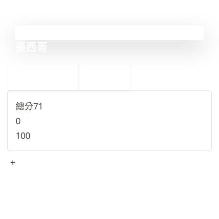
30
墨西哥
←
突尼西亞
31
29
剛果民主共和國
→
總分
71
0
100
+
查看完整資料
→