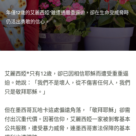
年僅12歲的艾麗西婭*雖遭遇嚴重逼迫，卻在生命受威脅時
仍活出勇敢的信心。
艾麗西婭*只有12歲，卻已因相信耶穌而遭受重重逼
迫。她說：「我們不是壞人，從不傷害任何人，我們
只是敬拜耶穌。」
但在墨西哥瓦哈卡這處偏遠角落，「敬拜耶穌」卻需
付出沉重代價。因著信仰，艾麗西婭一家被剝奪基本
公共服務，遭受暴力威脅，連墨西哥憲法保障的基本