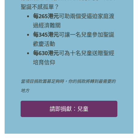
聖誕不感孤單？
每265港元
可助兩個受逼迫家庭渡
過經濟難關
每345港元
可讓一名兒童參加聖誕
歡慶活動
每630港元
可為十名兒童送贈聖經
培育信仰
當項目捐款籌募足夠時，你的捐款將轉到最需要的
地方
請即捐獻：兒童