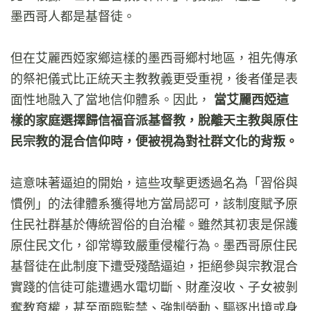
墨西哥人都是基督徒。
但在艾麗西婭家鄉這樣的墨西哥鄉村地區，祖先傳承
的祭祀儀式比正統天主教教義更受重視，後者僅是表
面性地融入了當地信仰體系。因此，
當艾麗西婭這
樣的家庭選擇歸信福音派基督教，脫離天主教與原住
民宗教的混合信仰時，便被視為對社群文化的背叛。
這意味著逼迫的開始，這些攻擊更透過名為「習俗與
慣例」的法律體系獲得地方當局認可，該制度賦予原
住民社群基於傳統習俗的自治權。雖然其初衷是保護
原住民文化，卻常導致嚴重侵權行為。墨西哥原住民
基督徒在此制度下遭受殘酷逼迫，拒絕參與宗教混合
實踐的信徒可能遭遇水電切斷、財產沒收、子女被剝
奪教育權，甚至面臨監禁、強制勞動、驅逐出境或身