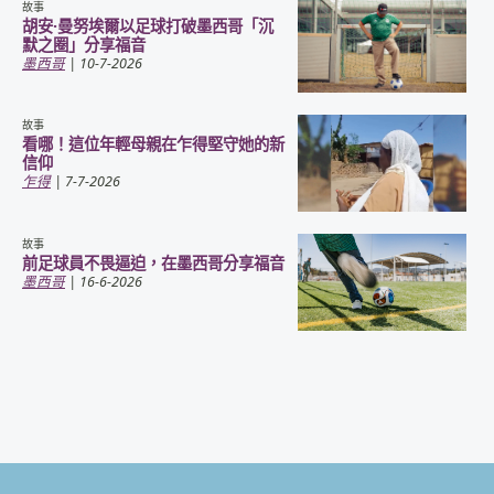
故事
胡安·曼努埃爾以足球打破墨西哥「沉
默之圈」分享福音
墨西哥
| 10-7-2026
故事
看哪！這位年輕母親在乍得堅守她的新
信仰
乍得
| 7-7-2026
故事
前足球員不畏逼迫，在墨西哥分享福音
墨西哥
| 16-6-2026