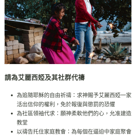
請為艾麗西婭及其社群代禱
為追隨耶穌的自由祈禱：求神賜予艾麗西婭一家
活出信仰的權利，免於報復與懲罰的恐懼
為社區領袖代求：願神柔軟他們的心，允准建造
教堂
以禱告托住家庭教會：為每個在逼迫中家庭聚會