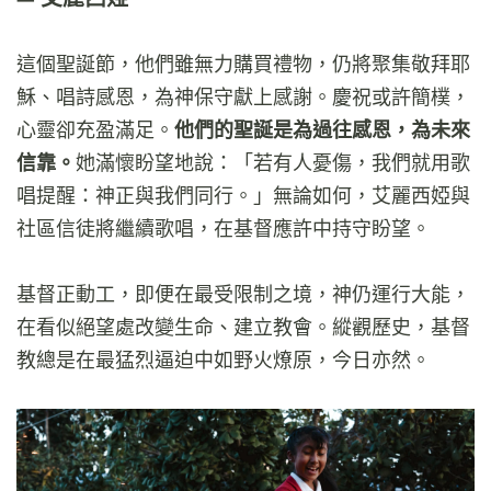
這個聖誕節，他們雖無力購買禮物，仍將聚集敬拜耶
穌、唱詩感恩，為神保守獻上感謝。慶祝或許簡樸，
心靈卻充盈滿足。
他們的聖誕是為過往感恩，為未來
信靠。
她滿懷盼望地說：「若有人憂傷，我們就用歌
唱提醒：神正與我們同行。」無論如何，艾麗西婭與
社區信徒將繼續歌唱，在基督應許中持守盼望。
基督正動工，即便在最受限制之境，神仍運行大能，
在看似絕望處改變生命、建立教會。縱觀歷史，基督
教總是在最猛烈逼迫中如野火燎原，今日亦然。