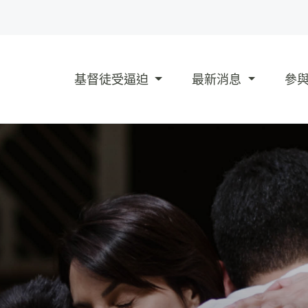
基督徒受逼迫
最新消息
參