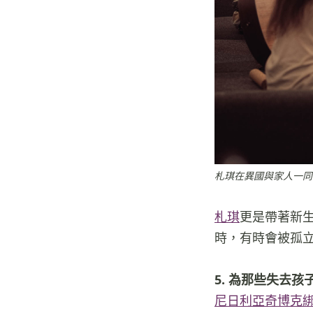
札琪在異國與家人一同
札琪
更是帶著新生
時，有時會被孤
5. 為那些失去
尼日利亞奇博克