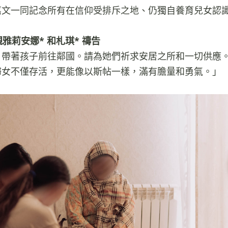
嘉文一同記念所有在信仰受排斥之地、仍獨自養育兒女認
親雅莉安娜* 和札琪* 禱告
，帶著孩子前往鄰國。請為她們祈求安居之所和一切供應
婦女不僅存活，更能像以斯帖一樣，滿有膽量和勇氣。」