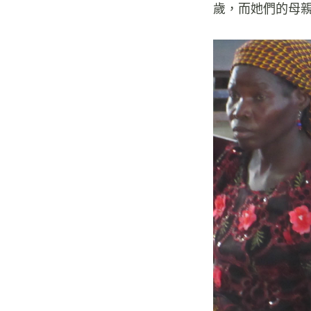
歲，而她們的母