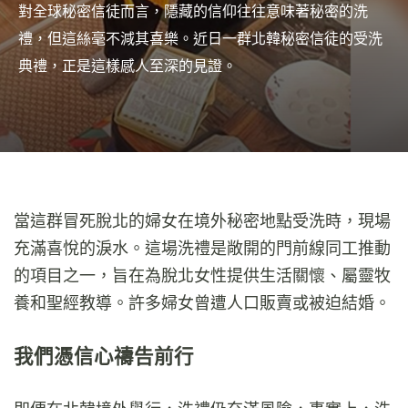
對全球秘密信徒而言，隱藏的信仰往往意味著秘密的洗
禮，但這絲毫不減其喜樂。近日一群北韓秘密信徒的受洗
典禮，正是這樣感人至深的見證。
當這群冒死脫北的婦女在境外秘密地點受洗時，現場
充滿喜悅的淚水。這場洗禮是敞開的門前線同工推動
的項目之一，旨在為脫北女性提供生活關懷、屬靈牧
養和聖經教導。許多婦女曾遭人口販賣或被迫結婚。
我們憑信心禱告前行