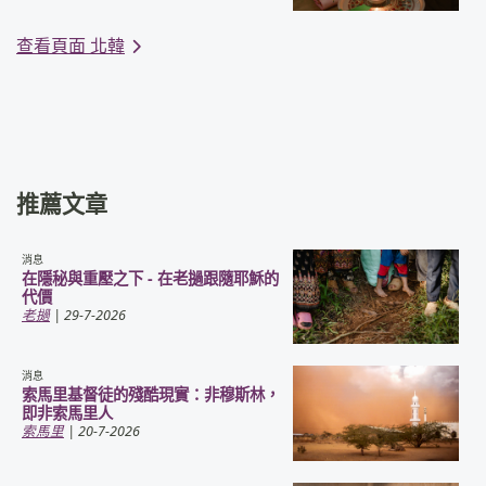
查看頁面 北韓
推薦文章
消息
在隱秘與重壓之下 - 在老撾跟隨耶穌的
代價
老撾
| 29-7-2026
消息
索馬里基督徒的殘酷現實：非穆斯林，
即非索馬里人
索馬里
| 20-7-2026