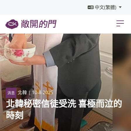
中文(繁體)
北韓
| 10-8-2025
消息
北韓秘密信徒受洗 喜極而泣的
時刻