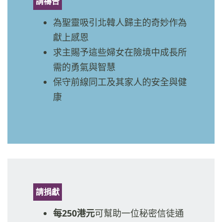
請禱告
為聖靈吸引北韓人歸主的奇妙作為
獻上感恩
求主賜予這些婦女在險境中成長所
需的勇氣與智慧
保守前線同工及其家人的安全與健
康
請捐獻
每250港元
可幫助一位秘密信徒通