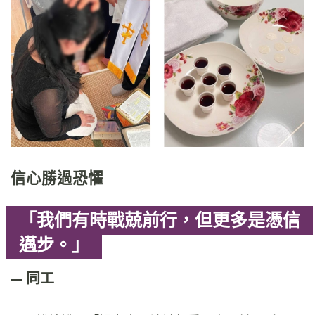
信心勝過恐懼
「我們有時戰兢前行，但更多是憑信
邁步。」
同工