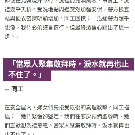
即便在北韓境外舉行，洗禮仍充滿風險，事實上，洗
禮幾乎夭折。受洗地點周邊突然加強安保，警方檢查
站與便衣密探明顯增加。同工回憶：「沿途警力超乎
想像，我們必須謹言慎行。但最終憑信心踏出了這一
步。」
「當眾人聚集敬拜時，淚水就再也止
不住了。」
同工
在安全屋內，婦女們先接受最後的真理教導。同工描
述：「她們緊張卻堅定。我們在廚房預備聖餐時，她
們正默想洗禮意義。當眾人聚集敬拜時，淚水就再也
止不住了。」