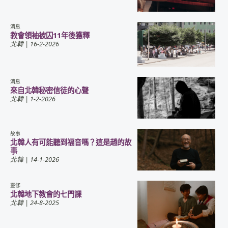
消息
教會領袖被囚11年後獲釋
北韓
| 16-2-2026
消息
來自北韓秘密信徒的心聲
北韓
| 1-2-2026
故事
北韓人有可能聽到福音嗎？這是趙的故
事
北韓
| 14-1-2026
靈修
北韓地下教會的七門課
北韓
| 24-8-2025