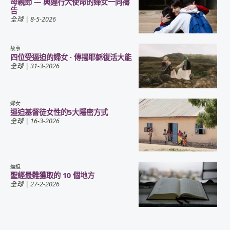
母親節 — 與遵行大使命的婦女一同禱
告
全球
| 8-5-2026
故事
四位受逼迫的婦女 · 傳揚耶穌復活大能
全球
| 31-3-2026
婦女
逼迫基督徒女性的5大隱密方式
全球
| 16-3-2026
逼迫
聖經最難獲取的 10 個地方
全球
| 27-2-2026