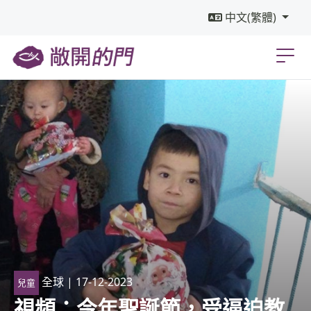
中文(繁體)
全球
| 17-12-2023
兒童
視頻：今年聖誕節，受逼迫教