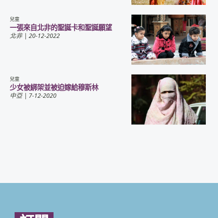
兒童
一張來自北非的聖誕卡和聖誕願望
北非
| 20-12-2022
兒童
少女被綁架並被迫嫁給穆斯林
中亞
| 7-12-2020