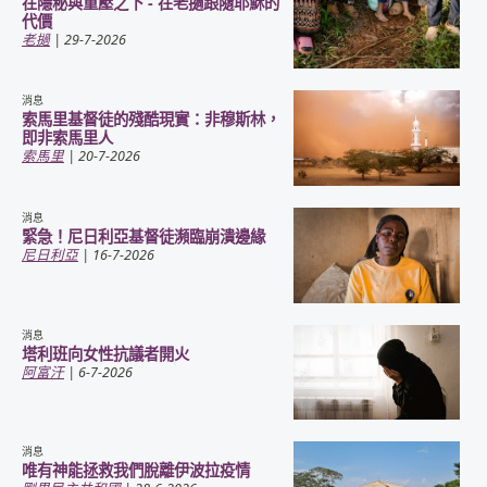
在隱秘與重壓之下 - 在老撾跟隨耶穌的
代價
老撾
| 29-7-2026
消息
索馬里基督徒的殘酷現實：非穆斯林，
即非索馬里人
索馬里
| 20-7-2026
消息
緊急！尼日利亞基督徒瀕臨崩潰邊緣
尼日利亞
| 16-7-2026
消息
塔利班向女性抗議者開火
阿富汗
| 6-7-2026
消息
唯有神能拯救我們脫離伊波拉疫情