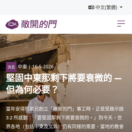
中文(繁體)
中東
| 16-5-2026
消息
堅固中東那剩下將要衰微的 —
但為何必要？
當年安得烈弟兄創立「敞開的門」事工時，正是受啟示錄
3:2 所感動：「要堅固那剩下將要衰微的。」到今天，世
界各地（包括中東及北非）仍有同樣的需要，當地的教會