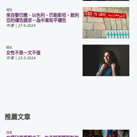
禱告
來自黎巴嫩、以色列、巴勒斯坦、敘利
亞的禱告請求－為中東和平禱告
中東
| 27-9-2024
婦女
女性不是一文不值
中東
| 23-3-2024
推薦文章
消息