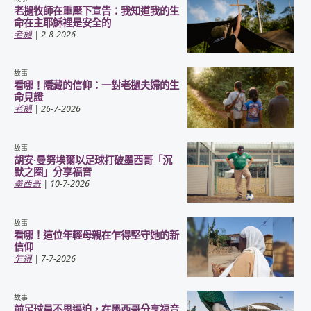
老撾牧師在重壓下宣告：我知道我的生
命在主耶穌裡是安全的
老撾
| 2-8-2026
故事
看哪！隱藏的信仰：一對老撾夫婦的生
命見證
老撾
| 26-7-2026
故事
胡安·曼努埃爾以足球打破墨西哥「沉
默之圈」分享福音
墨西哥
| 10-7-2026
故事
看哪！這位年輕母親在乍得堅守她的新
信仰
乍得
| 7-7-2026
故事
前足球員不畏逼迫，在墨西哥分享福音