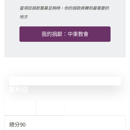
當項目捐款籌募足夠時，你的捐款將轉到最需要的
地方
我的捐獻：中東教會
6
敘利亞
←
尼日利亞
7
5
厄立特里亞
→
總分
90