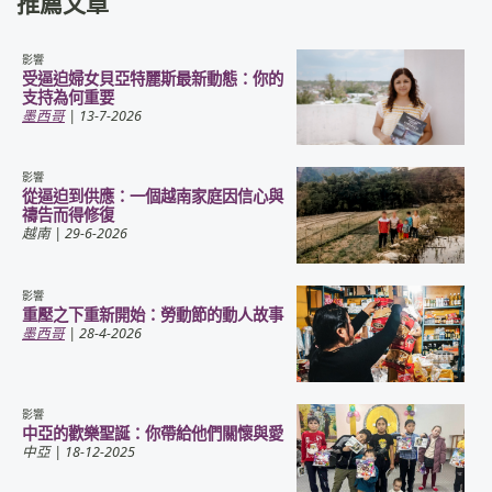
推薦文章
影響
受逼迫婦女貝亞特麗斯最新動態：你的
支持為何重要
墨西哥
| 13-7-2026
影響
從逼迫到供應：一個越南家庭因信心與
禱告而得修復
越南
| 29-6-2026
影響
重壓之下重新開始：勞動節的動人故事
墨西哥
| 28-4-2026
影響
中亞的歡樂聖誕：你帶給他們關懷與愛
中亞
| 18-12-2025