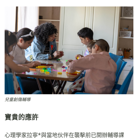
兒童創傷輔導
寶貴的應許
心理學家拉寧*與當地伙伴在襲擊前已開辦輔導課