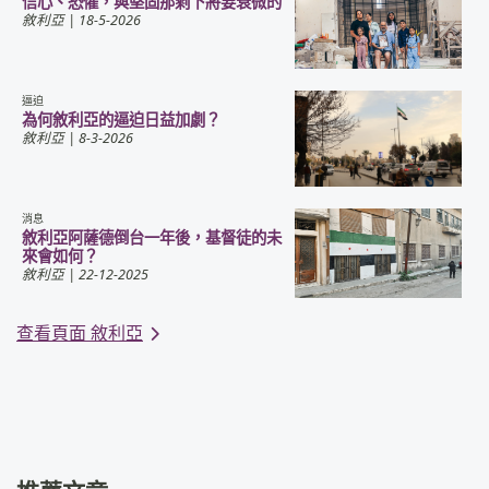
信心、恐懼，與堅固那剩下將要衰微的
敘利亞
| 18-5-2026
逼迫
為何敘利亞的逼迫日益加劇？
敘利亞
| 8-3-2026
消息
敘利亞阿薩德倒台一年後，基督徒的未
來會如何？
敘利亞
| 22-12-2025
查看頁面 敘利亞