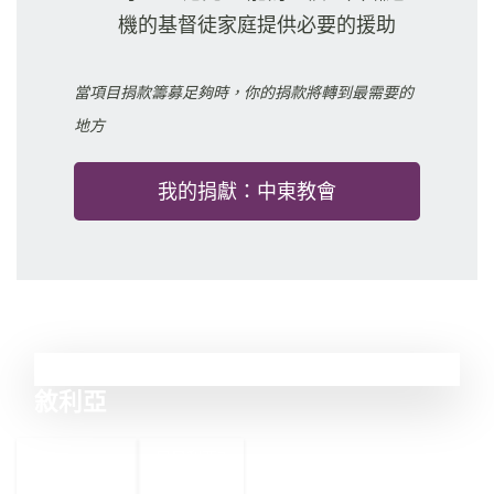
機的基督徒家庭提供必要的援助
當項目捐款籌募足夠時，你的捐款將轉到最需要的
地方
我的捐獻：中東教會
6
敘利亞
←
尼日利亞
7
5
厄立特里亞
→