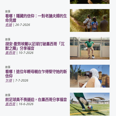
故事
看哪！隱藏的信仰：一對老撾夫婦的生
命見證
老撾
| 26-7-2026
故事
胡安·曼努埃爾以足球打破墨西哥「沉
默之圈」分享福音
墨西哥
| 10-7-2026
故事
看哪！這位年輕母親在乍得堅守她的新
信仰
乍得
| 7-7-2026
故事
前足球員不畏逼迫，在墨西哥分享福音
墨西哥
| 16-6-2026