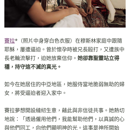
賽拉
*（照片中身穿白色衣服）在穆斯林家庭中跟隨
耶穌，屢遭逼迫。曾於懷孕時被兄長毆打，又遭族中
長老輪流擊打，迫她放棄信仰。
她卻靠聖靈站立得
穩，持守這不滅的真光。
如今在她居住的中亞地區，她服侍當地脆弱無助的婦
女，將受逼迫者迎入家中。
賽拉夢想開設縫紉生意，藉此與非信徒共事。她熱切
地說：「透過僱用他們，我能幫助他們，以真誠的心
與他們同工，向他們顯明神的光。這事是神所開始