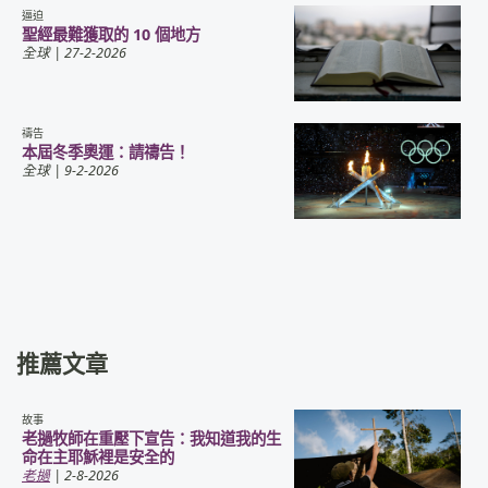
逼迫
聖經最難獲取的 10 個地方
全球
| 27-2-2026
禱告
本屆冬季奧運：請禱告！
全球
| 9-2-2026
推薦文章
故事
老撾牧師在重壓下宣告：我知道我的生
命在主耶穌裡是安全的
老撾
| 2-8-2026