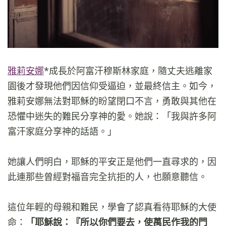
雅莉安娜
*成長於阿富汗穆斯林家庭，隨丈夫逃離家
園後才發現他們因信仰受逼迫，並最終信主。如今，
雅莉安娜無法對耶穌的盼望閉口不言，勇敢與其他在
恐懼中迷失的難民分享神的愛。她說：「我與許多阿
富汗家庭分享神的話語。」
她讓人們明白，耶穌的平安正是他們一直尋求的，因
此連那些曾經對福音完全抗拒的人，也願意聽信。
這位年輕的母親和難民，學會了認真看待耶穌的大使
命：
「耶穌說：『所以你們要去，使萬民作我的門