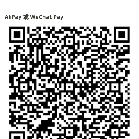
AliPay 或 WeChat Pay