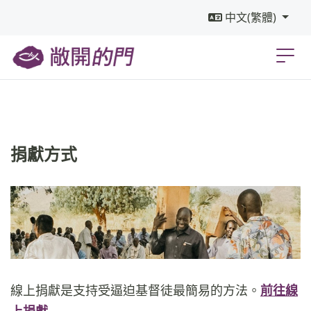
中文(繁體)
捐
獻方式
線上捐獻是支持受逼迫基督徒最簡易的方法。
前往
線
上捐
獻