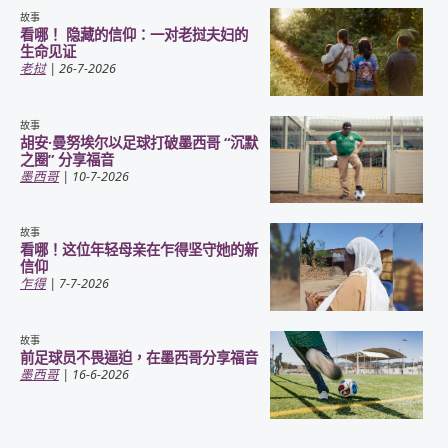
故事
看哪！ 隐藏的信仰：一对老挝夫妇的
生命见证
老挝
| 26-7-2026
故事
胡安·曼努埃尔以足球打破墨西哥 “沉默
之圈” 分享福音
墨西哥
| 10-7-2026
故事
看哪！这位年轻母亲在乍得坚守她的新
信仰
乍得
| 7-7-2026
故事
前足球员不畏逼迫，在墨西哥分享福音
墨西哥
| 16-6-2026