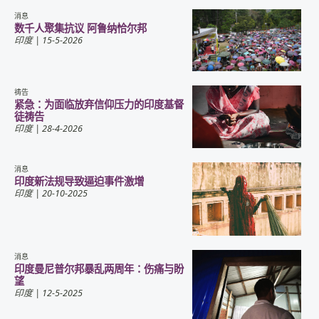
消息
数千人聚集抗议 阿鲁纳恰尔邦
印度
| 15-5-2026
祷告
紧急：为面临放弃信仰压力的印度基督
徒祷告
印度
| 28-4-2026
消息
印度新法规导致逼迫事件激增
印度
| 20-10-2025
消息
印度曼尼普尔邦暴乱两周年：伤痛与盼
望
印度
| 12-5-2025