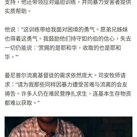
支持，他还带领应对逼迫训练，并向暴力受害者提供
实质帮助。
他说："这训练带给我面对困境的勇气。愿弟兄姊妹
也得着这勇气。我鼓励他们持守如约伯的信心，失去
一切仍能说：‘赏赐的是耶和华，收取的也是耶和
华。’”
曼尼普尔流离基督徒的需求依然庞大。司安牧师请
求：”请为我那些同样因暴力遭受苦难与流离的会友
祷告。许多人仍在难民营挣扎求生，连基本生存物资
都难以获取。”