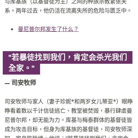
与库基族（以基督徒为主）之间的种族宗教紧张关
系。两年过去，他仍活在流离失所的危险与匮乏中。
曼尼普尔邦发生了什么？
"若暴徒找到我们，肯定会杀光我们
全家。"
司安牧师
司安牧师与家人（妻子珍妮*和两岁女儿蒂亚*）眼睁
睁看着数以千计信徒逃亡、教堂被焚毁，暴行肆虐曼
尼普尔邦，却无能为力。库基与梅泰群体的基督徒皆
成为攻击目标，但身为库基族的基督徒，司安牧师深