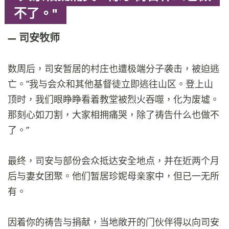
不了。"
司安牧师
数周后，司安暂居的村庄也遭极端分子袭击，被迫逃
亡。”我与会众和其他基督徒立即逃往山区。登上山
顶时，我们眼睁睁看着教堂被烈火吞噬，化为废墟。
那刻心如刀割，大家相拥痛哭，除了祷告什么也做不
了。”
最终，司安与部份会众抵达安全地点，并在近两个月
后与妻女团聚。他们暂居珍妮母亲家中，但已一无所
有。
因着你的祷告与捐献，当地敞开的门伙伴得以向司安