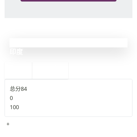
12
印度
←
沙特阿拉伯
13
11
阿富汗
→
总分
84
0
100
+