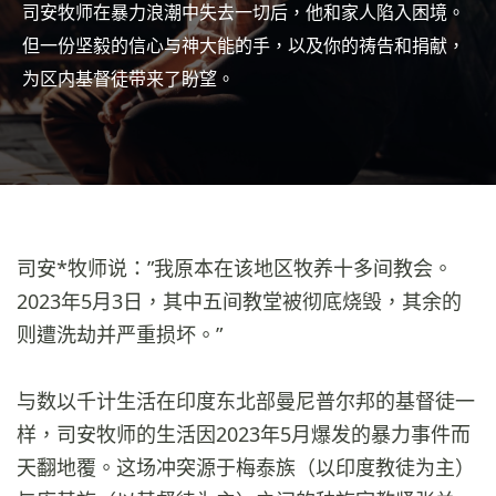
司安牧师在暴力浪潮中失去一切后，他和家人陷入困境。
但一份坚毅的信心与神大能的手，以及你的祷告和捐献，
为区内基督徒带来了盼望。
司安*牧师说：”我原本在该地区牧养十多间教会。
2023年5月3日，其中五间教堂被彻底烧毁，其余的
则遭洗劫并严重损坏。”
与数以千计生活在印度东北部曼尼普尔邦的基督徒一
样，司安牧师的生活因2023年5月爆发的暴力事件而
天翻地覆。这场冲突源于梅泰族（以印度教徒为主）