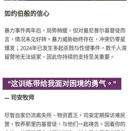
如约伯般的信心
暴力事件两年后，局势稍缓，但对曼尼普尔基督徒而
言，情况未见好转。暴力威胁始终存在，冲突仍零星
爆发；2024年已发生多起杀戮与性侵事件。数千人滞
留营地无法返家，因此你持续的支持至关重要。
"这训练带给我面对困境的勇气。"
司安牧师
尽管自家仍流离失所、物资匮乏，司安定期探访难民
营，牧养那里的基督徒，与他们一起祷告。因着你的