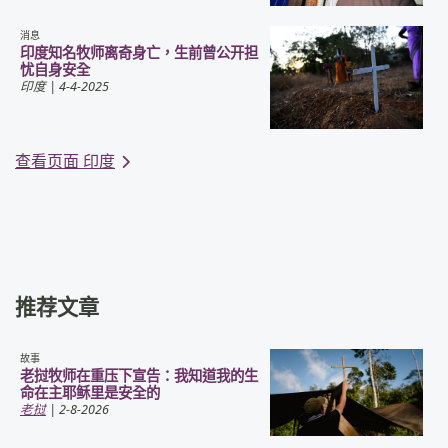
消息
印度知名牧师离奇身亡，生前曾公开担
忧自身安全
印度
| 4-4-2025
查看页面 印度
推荐文章
故事
老挝牧师在重压下宣告：我知道我的生
命在主耶稣里是安全的
老挝
| 2-8-2026