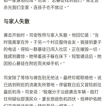
知一家身陷险境。他说：”若暴徒找到我们，肯定会
杀光我们全家，连孩子也不放过。”
与家人失散
袭击开始时，司安牧师与家人失散。他回忆道：”当
时我离家在外，于另一个村庄服侍会友。我接到妻子
的电话，得知一群暴徒已闯入社区，正在摧毁一切，
我感到震惊。她带着孩子躲在床下，短暂通话后，她
因担心暴徒在附近而关掉手机。”
司安除了等待与祷告别无他法。最终珍妮联络他，说
已逃到附近的流离失所营地，停留数日后又冒险前往
最近机场。司安说：”极端分子沿途袭击车辆，殴打
任何疑似部落民众，妻女旅途危机四伏，但神护佑她