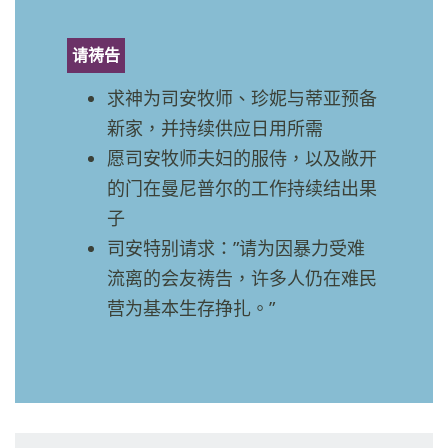
请祷告
求神为司安牧师、珍妮与蒂亚预备
新家，并持续供应日用所需
愿司安牧师夫妇的服侍，以及敞开
的门在曼尼普尔的工作持续结出果
子
司安特别请求：”请为因暴力受难
流离的会友祷告，许多人仍在难民
营为基本生存挣扎。”