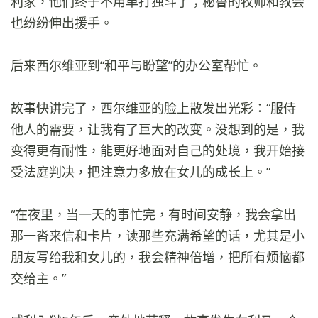
利家，他们终于不用单打独斗了；秘鲁的牧师和教会
也纷纷伸出援手。
后来西尔维亚到“和平与盼望”的办公室帮忙。
故事快讲完了，西尔维亚的脸上散发出光彩：“服侍
他人的需要，让我有了巨大的改变。没想到的是，我
变得更有耐性，能更好地面对自己的处境，我开始接
受法庭判决，把注意力多放在女儿的成长上。”
“在夜里，当一天的事忙完，有时间安静，我会拿出
那一沓来信和卡片，读那些充满希望的话，尤其是小
朋友写给我和女儿的，我会精神倍增，把所有烦恼都
交给主。”