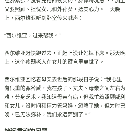
经济紧张，没有充裕的钱买药，身体每况愈下，加上
又要照顾、担忧女儿和外孙女，透支心力。一天晚
上，西尔维亚听到卧室传来喊声：
“西尔维亚，过来帮我。”
西尔维亚赶快跑过去，正赶上没让她掉下床。那天晚
上，这个瘦弱老人在女儿的臂弯里离世了。
西尔维亚回忆着母亲去世后的那段日子说：“我心里
有很重的罪咎感，我在孩子、丈夫、母亲之间左右为
难，分身乏术。我知道母亲有病，但我忙着照顾威利
和女儿，没时间和精力管妈妈，忽略了她，但为时已
晚，已无法弥补，我们永远离别了。”