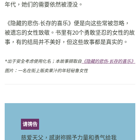
年代，她们的需要依然被湮没。
《隐藏的悲伤‧长存的喜乐》便是向这些常被忽略，
被遗忘的女性致敬。书里有20个勇敢坚忍的女性的故
事，有的结局并不美好，但这些故事都是真实的。
*出于安全考虑使用化名；本故事撷取自
《隐藏的悲伤‧长存的喜乐》
图片：一名在街上贩卖果汁的年轻秘鲁女性
请祷告
慈爱天父，感谢祢赐予力量和勇气给我