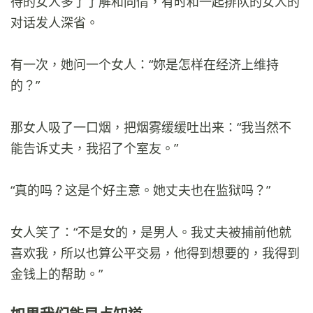
待的女人多了了解和同情，有时和一起排队的女人的
对话发人深省。
有一次，她问一个女人：“妳是怎样在经济上维持
的？”
那女人吸了一口烟，把烟雾缓缓吐出来：“我当然不
能告诉丈夫，我招了个室友。”
“真的吗？这是个好主意。她丈夫也在监狱吗？”
女人笑了：“不是女的，是男人。我丈夫被捕前他就
喜欢我，所以也算公平交易，他得到想要的，我得到
金钱上的帮助。”