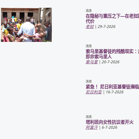
消息
在隐秘与重压之下—在老挝
代价
老挝
| 29-7-2026
消息
索马里基督徒的残酷现实：
即非索马里人
索马里
| 20-7-2026
消息
紧急！ 尼日利亚基督徒濒
尼日利亚
| 16-7-2026
消息
塔利班向女性抗议者开火
阿富汗
| 6-7-2026