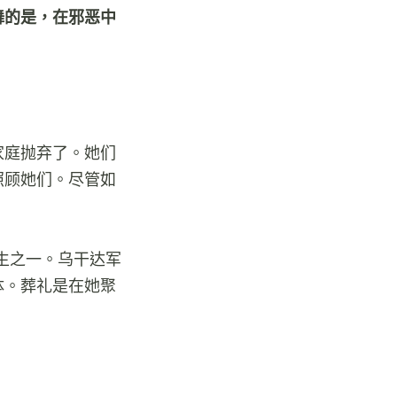
舞的是，在邪恶中
家庭抛弃了。她们
照顾她们。尽管如
学生之一。乌干达军
体。葬礼是在她聚