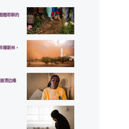
跟随耶稣的
非穆斯林，
临崩溃边缘