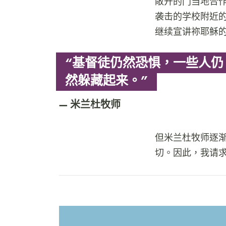
敞开的门当地合
袭击的学校附近
继续宣讲祢耶稣的
“基督徒仍然恐惧，一些人仍
然躲藏起来。”
米兰杜牧师
但米兰杜牧师逐
切。因此，我请求