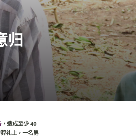
意归
击
，造成至少 40
的葬礼上，一名男