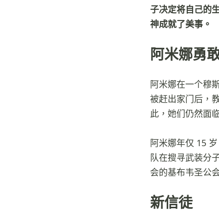
子决定将自己的
神成就了美事。
阿米娜勇
阿米娜在一个穆
被赶出家门后，
此，她们仍然面
阿米娜年仅 15
队在搜寻武装分
会的基布韦圣公
新信徒