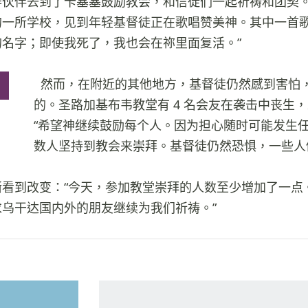
作伙伴去到了卡塞塞鼓励教会，和信徒们一起祈祷和团契
的一所学校，见到年轻基督徒正在歌唱赞美神。其中一首歌
名字；即使我死了，我也会在祢里面复活。”
然而，在附近的其他地方，基督徒仍然感到害怕
的。圣路加基布韦教堂有 4 名会友在袭击中丧生
“希望神继续鼓励每个人。因为担心随时可能发生
数人坚持到教会来崇拜。基督徒仍然恐惧，一些人
渐看到改变：“今天，参加教堂崇拜的人数至少增加了一点
乌干达国内外的朋友继续为我们祈祷。”