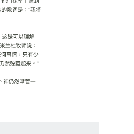
。他们探望了遭到
的歌词是：“我将
，这是可以理解
，米兰杜牧师说：
任何事情，只有少
仍然躲藏起来。”
。神仍然掌管一