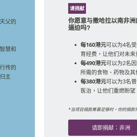
请捐献
你愿意与撒哈拉以南非洲
天父的
逼迫吗?
每160港元
可以为4名
智慧和
育经费，让他们对未来
每490港元
可以为2名
行传的
所需的食物、药物及其
归主
每380港元
可以为3名
医治，让他们重燃盼望
*当项目捐款筹募足够时，你的捐款
请即捐献：非洲