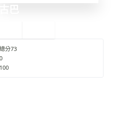
古巴
←
烏茲別克
25
23
摩洛哥
→
總分
73
0
100
查看完整資料
→