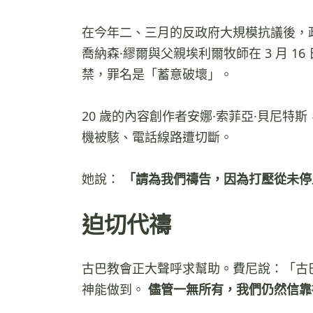
在今年二、三月的反政府大規模抗議後，政
喬納森·繆爾與父親埃利爾牧師在 3 月 
禁，罪名是「蓄意破壞」。
20 歲的內容創作者安娜·索菲亞·貝尼
機被駭、電話線路遭切斷。
她說：
「請為我們禱告，因為打壓從未停
迫切代禱
古巴教會正大聲呼求幫助。費尼說：「古
神能做到。
儘管一無所有，我們仍然信靠