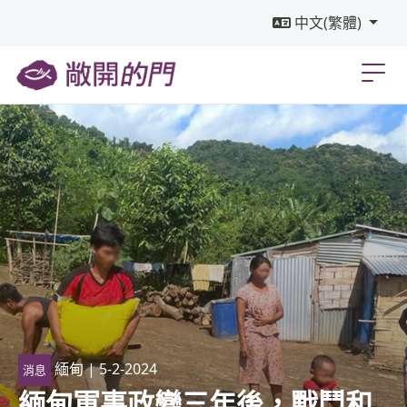
中文(繁體)
緬甸
| 5-2-2024
消息
緬甸軍事政變三年後，戰鬥和