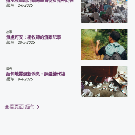
遭地震重創的緬甸基督徒看見神同在
緬甸
| 2-6-2025
故事
無處可安：楊牧師的流離記事
緬甸
| 20-5-2025
禱告
緬甸地震最新消息・請繼續代禱
緬甸
| 9-4-2025
查看頁面 緬甸