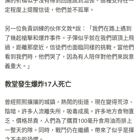
懈的祈禱似乎沒有得到回應感到沮喪。這種支持在一
定程度上提醒信徒，他們並不孤單。
另一位負責訓練的伙伴文敦*說：「我們在路上遇到
了幾起槍擊和爆炸事件。子彈似乎就在我們頭頂上飛
過，距離那麼近。信徒們也面臨同樣的挑戰。當他們
看到我們時，他們哭了，因為有人陪伴對他們來說意
義重大。」
教堂發生爆炸17人死亡
曾經熙熙攘攘的城鎮，熱鬧的街道，現在變得荒涼、
陰暗。許多人流離失所，吸毒成風。許多地方食物匱
乏、價格昂貴，人們為了購買100毫升食用油而排上
一整天的隊。同時，戰鬥仍在繼續，帶來了似乎是揮
之不去的恐懼。