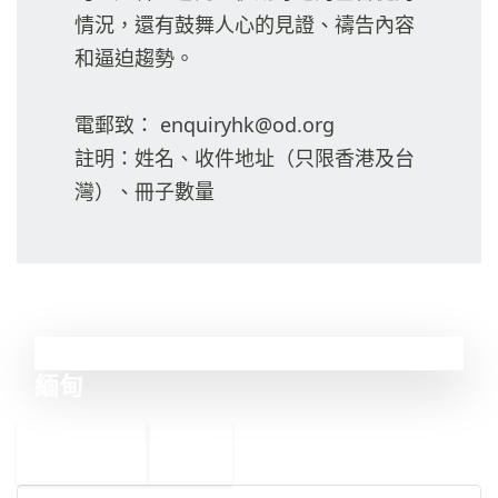
情況，還有鼓舞人心的見證、禱告內容
和逼迫趨勢。
電郵致： enquiryhk@od.org
註明：姓名、收件地址（只限香港及台
灣）、冊子數量
14
緬甸
←
馬里
15
13
沙特阿拉伯
→