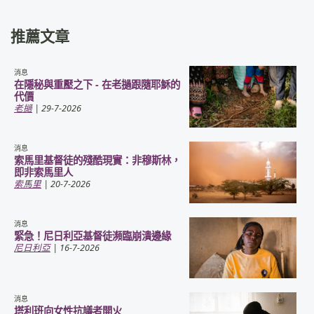
推薦文章
消息
在隱秘與重壓之下 - 在老撾跟隨耶穌的
代價
老撾
| 29-7-2026
消息
索馬里基督徒的殘酷現實：非穆斯林，
即非索馬里人
索馬里
| 20-7-2026
消息
緊急！尼日利亞基督徒瀕臨崩潰邊緣
尼日利亞
| 16-7-2026
消息
塔利班向女性抗議者開火