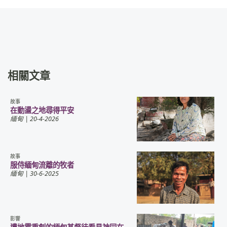
相關文章
故事
在動盪之地尋得平安
緬甸
| 20-4-2026
故事
服侍緬甸流離的牧者
緬甸
| 30-6-2025
影響