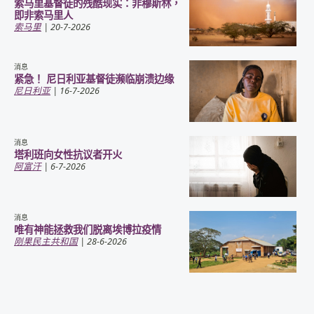
索马里基督徒的残酷现实：非穆斯林，
即非索马里人
索马里
| 20-7-2026
消息
紧急！ 尼日利亚基督徒濒临崩溃边缘
尼日利亚
| 16-7-2026
消息
塔利班向女性抗议者开火
阿富汗
| 6-7-2026
消息
唯有神能拯救我们脱离埃博拉疫情
刚果民主共和国
| 28-6-2026