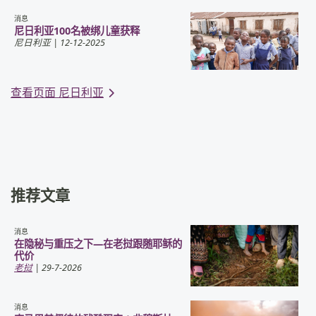
消息
尼日利亚100名被绑儿童获释
尼日利亚
| 12-12-2025
查看页面 尼日利亚
推荐文章
消息
在隐秘与重压之下—在老挝跟随耶稣的
代价
老挝
| 29-7-2026
消息