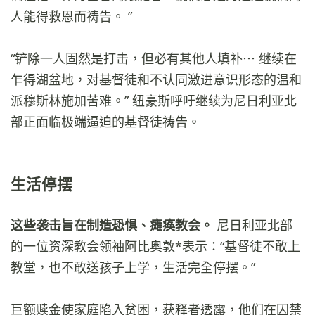
人能得救恩而祷告。 ”
“铲除一人固然是打击，但必有其他人填补⋯ 继续在
乍得湖盆地，对基督徒和不认同激进意识形态的温和
派穆斯林施加苦难。” 纽豪斯呼吁继续为尼日利亚北
部正面临极端逼迫的基督徒祷告。
生活停摆
这些袭击旨在制造恐惧、瘫痪教会。
尼日利亚北部
的一位资深教会领袖阿比奥敦*表示：“基督徒不敢上
教堂，也不敢送孩子上学，生活完全停摆。”
巨额赎金使家庭陷入贫困，获释者透露，他们在囚禁