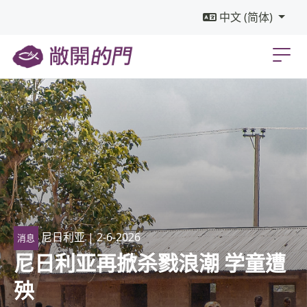
中文 (简体)
尼日利亚
| 2-6-2026
消息
尼日利亚再掀杀戮浪潮 学童遭
殃