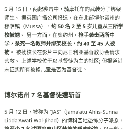
5 月 15 日，两起袭击中，骑摩托车的武装分子绑架
师生。 据英国广播公司报道，在东北部博尔诺州的
穆萨镇（Mussa），
约 50 名 2 至 5 岁儿童从三所学
校被掳
。 另一方面，在奥约州，
枪手袭击两所中
学，杀死一名教师并绑架校长，约 40 至 45 人被
掳
。 被掳校长在影片中向尼日利亚基督教协会请求
营救。 上述学校位于以基督徒为主的社区; 但报道尚
未证实所有被掳儿童是否为基督徒。
博尔诺州 7 名基督徒遭斩首
5 月 12 日，被称为 “JAS”（Jama'atu Ahlis-Sunna
Lidda'Awati Wal-Jihad）的博科圣地恐怖分子派系，