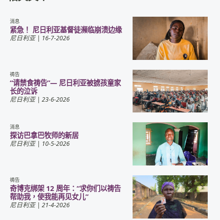
消息
紧急！ 尼日利亚基督徒濒临崩溃边缘
尼日利亚
| 16-7-2026
祷告
“请禁食祷告”— 尼日利亚被掳孩童家
长的泣诉
尼日利亚
| 23-6-2026
消息
探访巴拿巴牧师的新居
尼日利亚
| 10-5-2026
祷告
奇博克绑架 12 周年：“求你们以祷告
帮助我，使我能再见女儿”
尼日利亚
| 21-4-2026