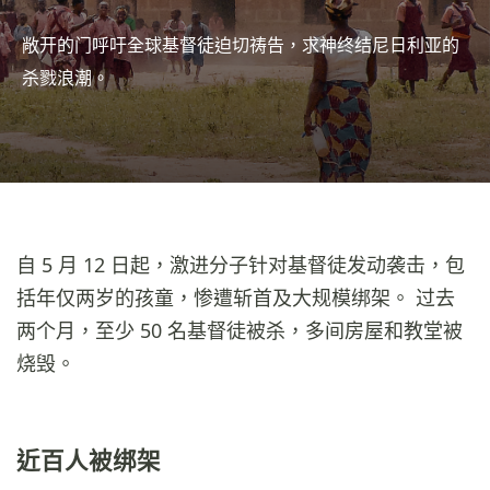
敞开的门呼吁全球基督徒迫切祷告，求神终结尼日利亚的
杀戮浪潮。
自 5 月 12 日起，激进分子针对基督徒发动袭击，包
括年仅两岁的孩童，惨遭斩首及大规模绑架。 过去
两个月，至少 50 名基督徒被杀，多间房屋和教堂被
烧毁。
近百人被绑架