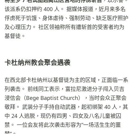
将至少 7 名试图逃离山区营地的俘虏斩首
，以示警。
该派系仍扣押约 400 人。 据媒体报道，近月来多名
俘虏死于饥饿、身体虐待、强制劳动、缺乏医疗照护
及心理压力。 社区领袖称所有遭斩首的受害者均为
基督徒。
卡杜纳州教会聚会遇袭
在西北部卡杜纳州以基督徒为主的区域，正面临一系
列袭击。 前线同工表示，富拉尼激进分子闯入贝吉
浸信会（Bege Baptist Church），当时会众正聚会
敬拜。 武装分子手持自动武器，起初绑架 40 人，其
中 24 人逃脱，现仍有四男、四女及八名儿童被囚
禁。 一位会友将此次袭击形容为“一场活生生的噩
梦”。