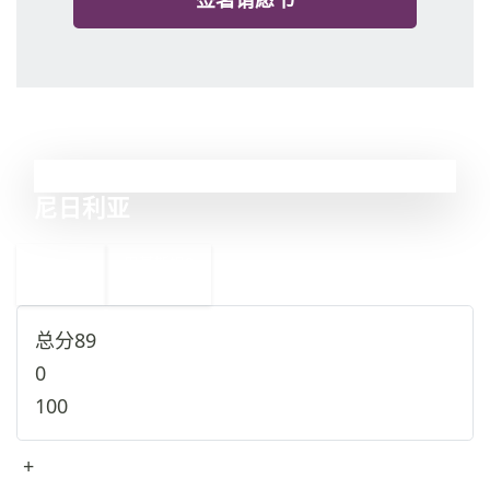
7
尼日利亚
←
巴基斯坦
8
6
叙利亚
→
总分
89
0
100
+