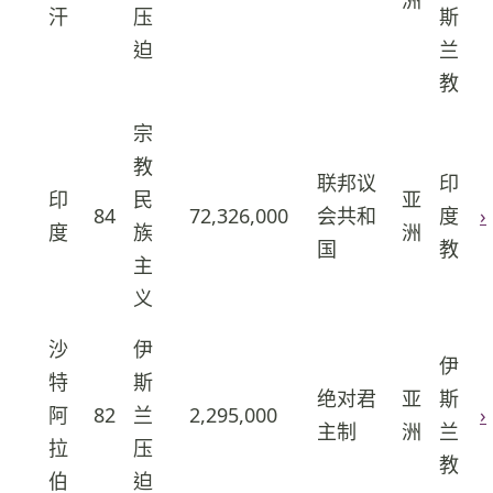
洲
汗
压
斯
迫
兰
教
宗
教
联邦议
印
印
民
亚
12
84
72,326,000
会共和
度
›
度
族
洲
国
教
主
义
沙
伊
伊
特
斯
绝对君
亚
斯
13
阿
82
兰
2,295,000
›
主制
洲
兰
拉
压
教
伯
迫