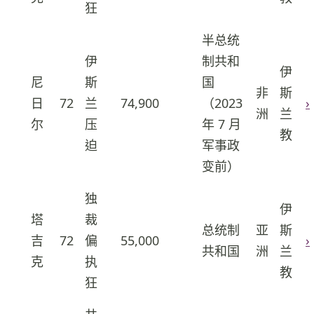
狂
半总统
伊
制共和
伊
尼
斯
国
非
斯
日
72
兰
74,900
（2023
›
26
洲
兰
尔
压
年 7 月
教
迫
军事政
变前）
独
伊
塔
裁
总统制
亚
斯
吉
72
偏
55,000
›
27
共和国
洲
兰
克
执
教
狂