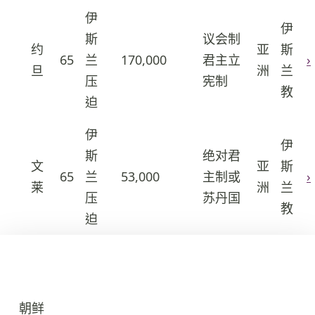
伊
伊
斯
议会制
约
亚
斯
65
兰
170,000
君主立
›
49
旦
洲
兰
压
宪制
教
迫
伊
伊
斯
绝对君
文
亚
斯
65
兰
53,000
主制或
›
50
莱
洲
兰
压
苏丹国
教
迫
全球守望名单排名
×
1
朝鲜