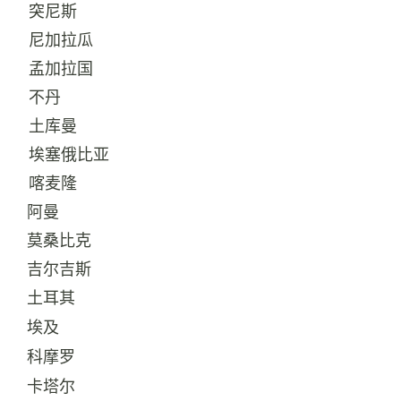
突尼斯
31
尼加拉瓜
32
孟加拉国
33
不丹
34
土库曼
35
埃塞俄比亚
36
喀麦隆
37
阿曼
38
莫桑比克
39
吉尔吉斯
40
土耳其
41
埃及
42
科摩罗
43
卡塔尔
44