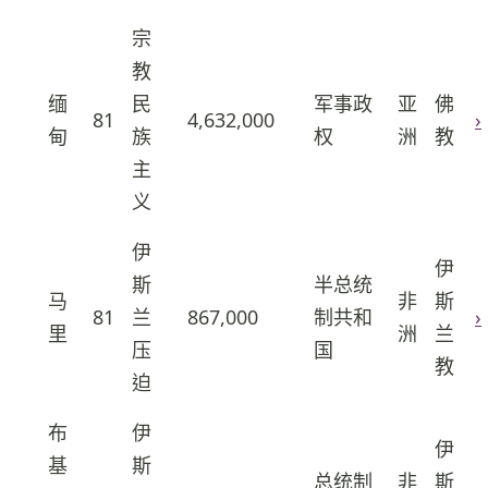
宗
教
缅
民
军事政
亚
佛
14
81
4,632,000
›
甸
族
权
洲
教
主
义
伊
伊
斯
半总统
马
非
斯
15
81
兰
867,000
制共和
›
里
洲
兰
压
国
教
迫
布
伊
伊
基
斯
总统制
非
斯