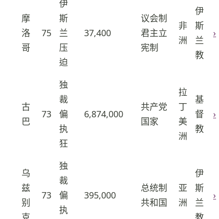
伊
伊
摩
斯
议会制
非
斯
洛
75
兰
37,400
君主立
›
23
洲
兰
哥
压
宪制
教
迫
独
拉
裁
基
古
共产党
丁
73
偏
6,874,000
督
›
24
巴
国家
美
执
教
洲
狂
独
乌
伊
裁
兹
总统制
亚
斯
73
偏
395,000
›
25
别
共和国
洲
兰
执
克
教