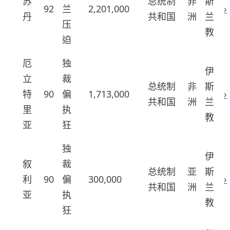
苏
总统制
非
斯
4
92
兰
2,201,000
›
丹
共和国
洲
兰
压
教
迫
厄
独
伊
立
裁
总统制
非
斯
5
特
90
偏
1,713,000
›
共和国
洲
兰
里
执
教
亚
狂
独
伊
叙
裁
总统制
亚
斯
6
利
90
偏
300,000
›
共和国
洲
兰
亚
执
教
狂