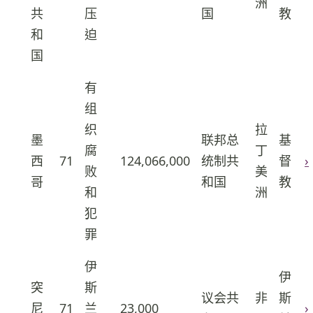
洲
共
压
国
教
和
迫
国
有
组
织
拉
墨
联邦总
基
腐
丁
西
71
124,066,000
统制共
督
›
30
败
美
哥
和国
教
和
洲
犯
罪
伊
伊
突
斯
议会共
非
斯
尼
71
兰
23,000
›
31