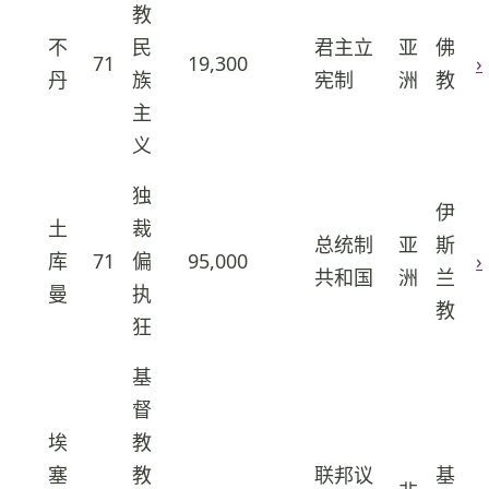
教
不
民
君主立
亚
佛
71
19,300
›
34
丹
族
宪制
洲
教
主
义
独
伊
土
裁
总统制
亚
斯
库
71
偏
95,000
›
35
共和国
洲
兰
曼
执
教
狂
基
督
埃
教
塞
教
联邦议
基