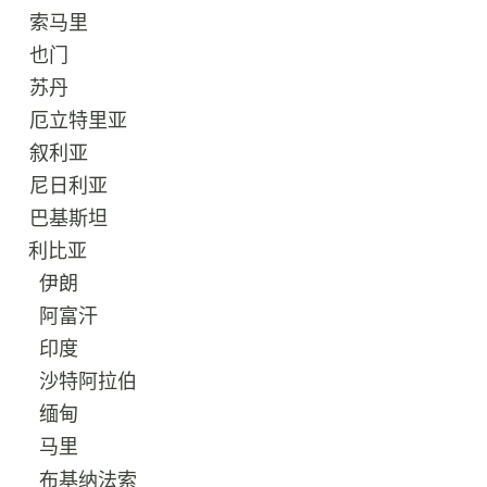
2
索马里
3
也门
4
苏丹
5
厄立特里亚
6
叙利亚
7
尼日利亚
8
巴基斯坦
9
利比亚
10
伊朗
11
阿富汗
12
印度
13
沙特阿拉伯
14
缅甸
马里
15
布基纳法索
16