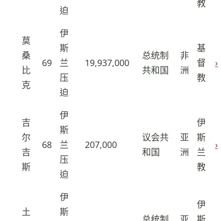
教
迫
伊
莫
斯
基
桑
总统制
非
69
兰
19,937,000
督
›
39
比
共和国
洲
压
教
克
迫
伊
吉
伊
斯
尔
议会共
亚
斯
68
兰
207,000
›
40
吉
和国
洲
兰
压
斯
教
迫
伊
伊
土
斯
总统制
亚
斯