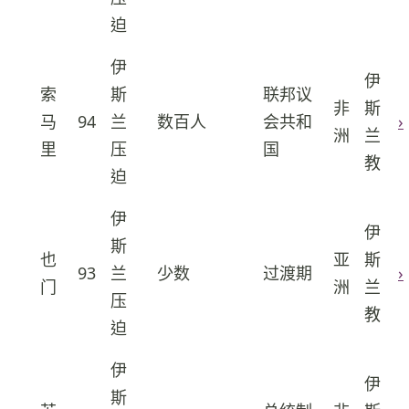
迫
伊
伊
索
斯
联邦议
非
斯
2
马
94
兰
数百人
会共和
›
洲
兰
里
压
国
教
迫
伊
伊
斯
也
亚
斯
3
93
兰
少数
过渡期
›
门
洲
兰
压
教
迫
伊
伊
斯