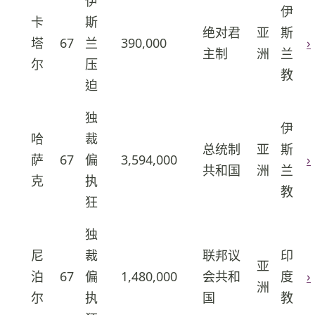
伊
伊
卡
斯
绝对君
亚
斯
塔
67
兰
390,000
›
44
主制
洲
兰
尔
压
教
迫
独
伊
哈
裁
总统制
亚
斯
萨
67
偏
3,594,000
›
45
共和国
洲
兰
克
执
教
狂
独
尼
裁
联邦议
印
亚
泊
67
偏
1,480,000
会共和
度
›
46
洲
尔
执
国
教