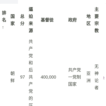
逼
主
排
国
总
迫
地
要
名
基督徒
政府
家
分
来
区
宗
↑
源
教
共
产
党
和
无
后
共产党
朝
亚
神
1
97
共
400,000
一党制
›
鲜
洲
论
产
国家
者
党
的
压