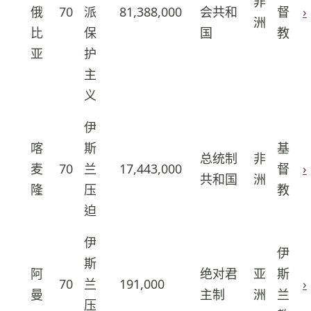
非
俄
70
派
81,388,000
会共和
督
›
36
洲
比
保
国
教
亚
护
主
义
伊
喀
斯
基
总统制
非
麦
70
兰
17,443,000
督
›
37
共和国
洲
隆
压
教
迫
伊
伊
斯
阿
绝对君
亚
斯
70
兰
191,000
›
38
曼
主制
洲
兰
压