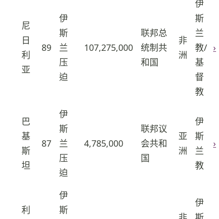
伊
伊
斯
尼
斯
联邦总
兰
日
非
7
89
兰
107,275,000
统制共
教/
›
利
洲
压
和国
基
亚
迫
督
教
伊
巴
伊
斯
联邦议
基
亚
斯
8
87
兰
4,785,000
会共和
›
斯
洲
兰
压
国
坦
教
迫
伊
伊
利
斯
非
斯