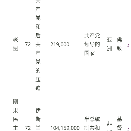
共
产
党
和
后
共产党
老
亚
佛
72
共
219,000
领导的
›
28
挝
洲
教
产
国家
党
的
压
迫
刚
果
伊
民
斯
半总统
基
非
主
72
兰
104,159,000
制共和
督
›
29