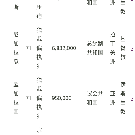
和国
洲
兰
斯
压
教
迫
独
尼
拉
裁
基
加
总统制
丁
71
偏
6,832,000
督
›
32
拉
共和国
美
执
教
瓜
洲
狂
独
孟
伊
裁
加
议会共
亚
斯
71
偏
950,000
›
33
拉
和国
洲
兰
执
国
教
狂
宗