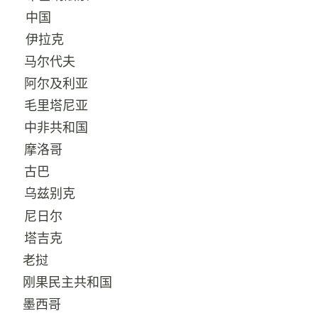
中国
17
伊拉克
18
马尔代夫
19
阿尔及利亚
20
毛里塔尼亚
21
中非共和国
22
摩洛哥
23
古巴
24
乌兹别克
25
尼日尔
26
塔吉克
27
老挝
28
刚果民主共和国
29
墨西哥
30