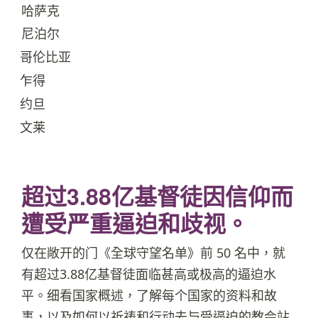
哈萨克
45
尼泊尔
46
哥伦比亚
47
乍得
48
约旦
49
文莱
50
超过3.88亿基督徒因信仰而
遭受严重逼迫和歧视。
仅在敞开的门《全球守望名单》前 50 名中，就
有超过3.88亿基督徒面临甚高或极高的逼迫水
平。细看国家概述，了解每个国家的资料和故
事，以及如何以祈祷和行动去与受逼迫的教会站