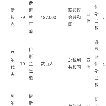
伊
伊
伊
斯
联邦议
亚
斯
拉
79
兰
187,000
会共和
›
18
洲
兰
克
压
国
教
迫
逊
伊
尼
马
斯
派
尔
总统制
亚
79
兰
数百人
伊
›
19
代
共和国
洲
压
斯
夫
迫
兰
教
阿
伊
伊
尔
斯