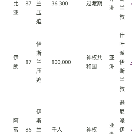
9
比
87
兰
36,300
过渡期
›
洲
兰
亚
压
教
迫
什
伊
叶
斯
派
伊
神权共
亚
10
87
兰
800,000
伊
›
朗
和国
洲
压
斯
迫
兰
教
逊
伊
尼
阿
斯
派
亚
11
富
86
兰
千人
神权
伊
›