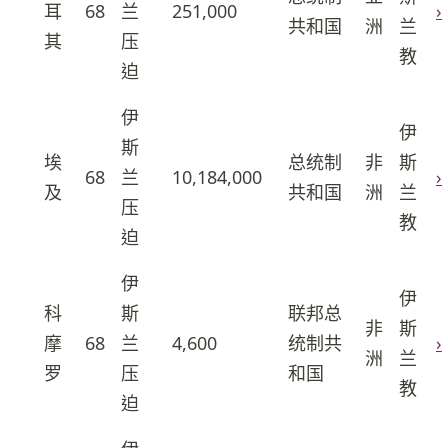
耳
68
兰
251,000
›
41
共和国
洲
兰
其
压
教
迫
伊
伊
斯
埃
总统制
非
斯
68
兰
10,184,000
›
42
及
共和国
洲
兰
压
教
迫
伊
伊
科
斯
联邦总
非
斯
摩
68
兰
4,600
统制共
›
43
洲
兰
罗
压
和国
教
迫