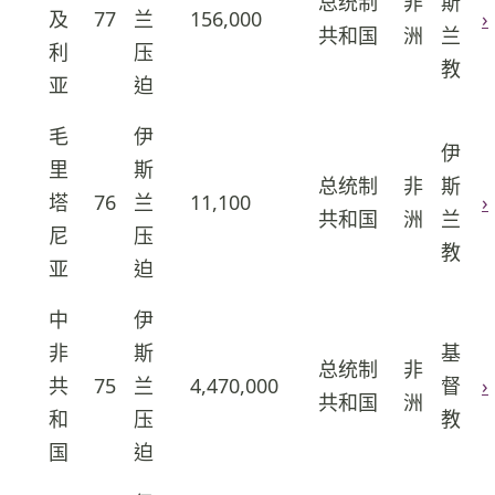
总统制
非
斯
及
77
兰
156,000
›
20
共和国
洲
兰
利
压
教
亚
迫
毛
伊
伊
里
斯
总统制
非
斯
塔
76
兰
11,100
›
21
共和国
洲
兰
尼
压
教
亚
迫
中
伊
非
斯
基
总统制
非
共
75
兰
4,470,000
督
›
22
共和国
洲
和
压
教
国
迫