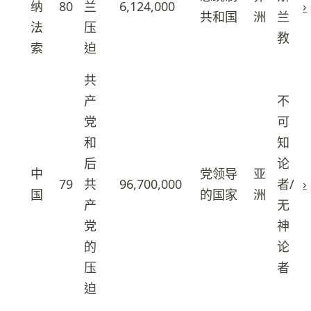
纳
80
兰
6,124,000
›
16
共和国
洲
兰
法
压
教
索
迫
共
产
不
党
可
和
知
后
论
中
党领导
亚
79
共
96,700,000
者/
›
17
国
的国家
洲
产
无
党
神
的
论
压
者
迫