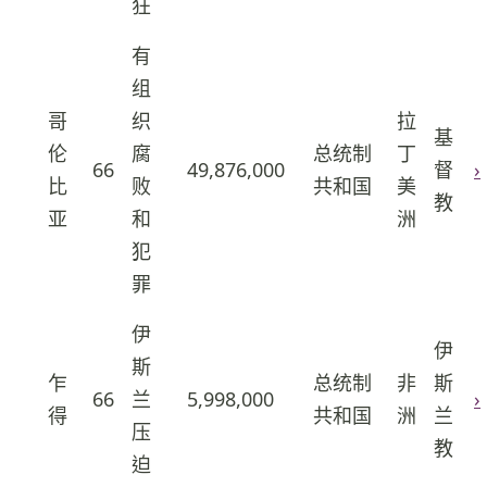
狂
有
组
哥
织
拉
基
伦
腐
总统制
丁
66
49,876,000
督
›
47
比
败
共和国
美
教
亚
和
洲
犯
罪
伊
伊
斯
乍
总统制
非
斯
66
兰
5,998,000
›
48
得
共和国
洲
兰
压
教
迫