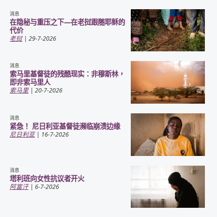
消息
在隐秘与重压之下—在老挝跟随耶稣的
代价
老挝
| 29-7-2026
消息
索马里基督徒的残酷现实：非穆斯林，
即非索马里人
索马里
| 20-7-2026
消息
紧急！ 尼日利亚基督徒濒临崩溃边缘
尼日利亚
| 16-7-2026
消息
塔利班向女性抗议者开火
阿富汗
| 6-7-2026