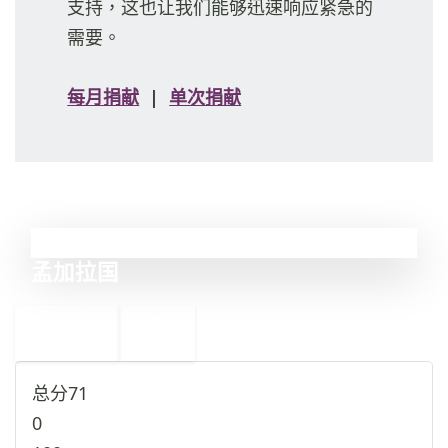
支持，这也让我们能够迅速响应紧急的
需要。
每月捐献
|
单次捐献
33
孟加拉国
←
不丹
34
32
尼加拉瓜
→
总分
71
0