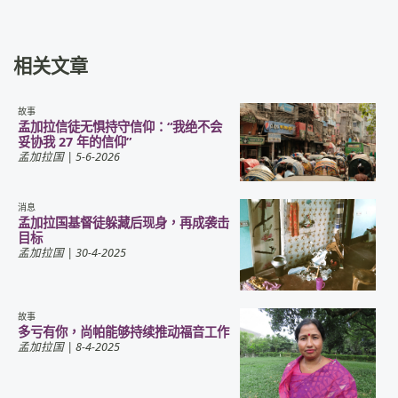
相关文章
故事
孟加拉信徒无惧持守信仰：“我绝不会
妥协我 27 年的信仰”
孟加拉国
| 5-6-2026
消息
孟加拉国基督徒躲藏后现身，再成袭击
目标
孟加拉国
| 30-4-2025
故事
多亏有你，尚帕能够持续推动福音工作
孟加拉国
| 8-4-2025