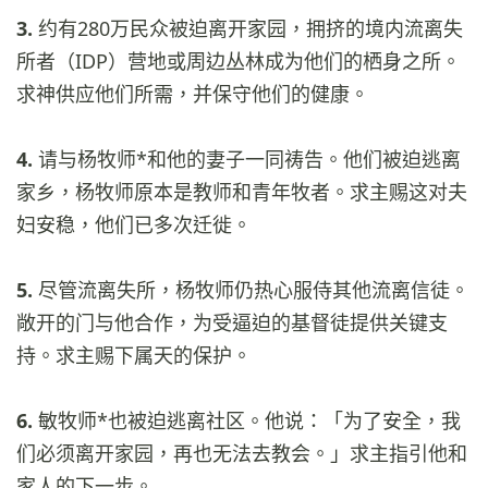
3.
约有280万民众被迫离开家园，拥挤的境内流离失
所者（IDP）营地或周边丛林成为他们的栖身之所。
求神供应他们所需，并保守他们的健康。
4.
请与杨牧师*和他的妻子一同祷告。他们被迫逃离
家乡，杨牧师原本是教师和青年牧者。求主赐这对夫
妇安稳，他们已多次迁徙。
5.
尽管流离失所，杨牧师仍热心服侍其他流离信徒。
敞开的门与他合作，为受逼迫的基督徒提供关键支
持。求主赐下属天的保护。
6.
敏牧师*也被迫逃离社区。他说：「为了安全，我
们必须离开家园，再也无法去教会。」求主指引他和
家人的下一步。