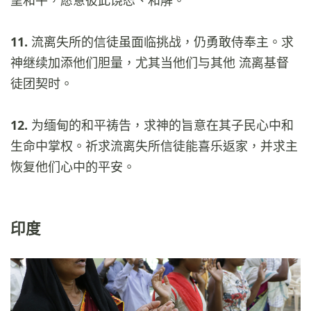
11.
流离失所的信徒虽面临挑战，仍勇敢侍奉主。求
神继续加添他们胆量，尤其当他们与其他 流离基督
徒团契时。
12.
为缅甸的和平祷告，求神的旨意在其子民心中和
生命中掌权。祈求流离失所信徒能喜乐返家，并求主
恢复他们心中的平安。
印度