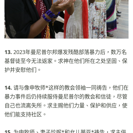
13.
2023年曼尼普尔邦爆发残酷部落暴力后，数万名
基督徒至今无法返家。求神在他们所在之处坚固、保
护并安慰他们。
14.
请与像申牧师*这样的教会领袖一同祷告，他们在
暴力事件后仍持续服侍曼尼普尔的教会和信徒，尽管
自己也流离失所。求主赐他们力量、保护和供应，使
他们能支持社区。
15.
为申牧师、妻子珍妮*和女儿蒂亚*祷告，求主供