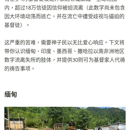
内，超过18万信徒因信仰被迫流离（此数字尚未包含
因大环境动荡而逃亡，并在流亡中遭受歧视与逼迫的
基督徒）。
这严重的苦难，需要神子民以无比爱心响应。下文将
带你认识缅甸、印度、墨西哥、撒哈拉以南非洲地区
数字流离失所的肢体，并提供30则可为基督家人代祷
的祷告事项。
缅甸