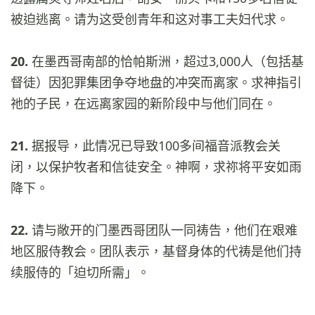
被迫逃离。请为这受创青年和这对事工夫妇代求。
20.
在墨西哥南部的恰帕斯洲，超过3,000人（包括基
督徒）因犯罪集团争夺地盘的冲突而离家。求神指引
祂的子民，在远离家园的新阶段中与他们同在。
21.
据报导，此情况已导致100多间福音派教会关
闭，以保护牧者和信徒安全。神啊，求祢将平安如雨
降下。
22.
请与敞开的门墨西哥团队一同祷告，他们在艰难
地区服侍教会。团队表示，基督身体的代祷是他们持
续服侍的「迫切所需」。