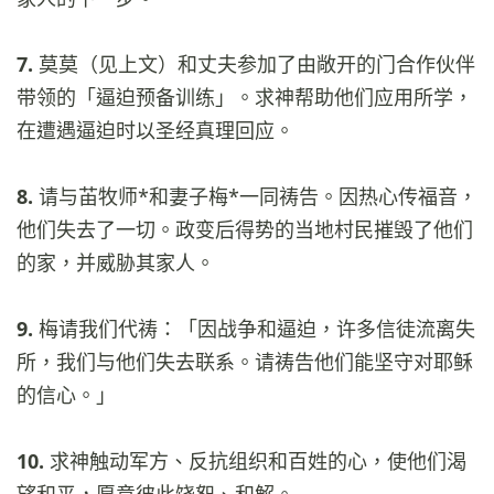
7.
莫莫（见上文）和丈夫参加了由敞开的门合作伙伴
带领的「逼迫预备训练」。求神帮助他们应用所学，
在遭遇逼迫时以圣经真理回应。
8.
请与苖牧师*和妻子梅*一同祷告。因热心传福音，
他们失去了一切。政变后得势的当地村民摧毁了他们
的家，并威胁其家人。
9.
梅请我们代祷：「因战争和逼迫，许多信徒流离失
所，我们与他们失去联系。请祷告他们能坚守对耶稣
的信心。」
10.
求神触动军方、反抗组织和百姓的心，使他们渴
望和平，愿意彼此饶恕、和解。