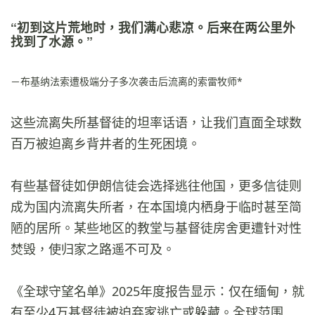
“初到这片荒地时，我们满心悲凉。后来在两公里外
找到了水源。”
－布基纳法索遭极端分子多次袭击后流离的索雷牧师*
这些流离失所基督徒的坦率话语，让我们直面全球数
百万被迫离乡背井者的生死困境。
有些基督徒如伊朗信徒会选择逃往他国，更多信徒则
成为国内流离失所者，在本国境内栖身于临时甚至简
陋的居所。某些地区的教堂与基督徒房舍更遭针对性
焚毁，使归家之路遥不可及。
《全球守望名单》2025年度报告显示：仅在缅甸，就
有至少4万基督徒被迫弃家逃亡或躲藏。全球范围