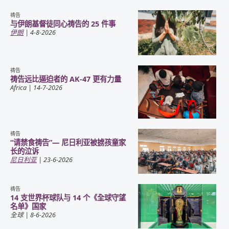
祷告
与伊朗基督徒同心祷告的 25 件事
伊朗
| 4-8-2026
祷告
祷告远比逼迫者的 AK-47 更有力量
Africa
| 14-7-2026
祷告
“请禁食祷告”— 尼日利亚被掳孩童家
长的泣诉
尼日利亚
| 23-6-2026
祷告
14 支世界杯球队与 14 个《全球守望
名单》国家
全球
| 8-6-2026