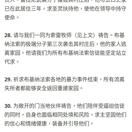
已在此居住三年。求圣灵扶持他，使他在领导中持守
使命。
28.
请与我们一同为索雷牧师（见上文）祷告。布基
纳法索的极端分子第三次袭击其村庄后，他的家人逃
离家园。他请我们为所有布基纳法索信徒能坚定站立
代求。
29.
祈求布基纳法索各地的暴力事件结束，所有流离
失所者都能够安全返回重建家园。
30.
为敞开的门当地伙伴祷告，他们陪伴受逼迫信徒
的同时，自身也面临相同处境和风险。求主坚固他们
的信心和情绪健康，装备并引导他们。