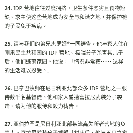
24.
IDP 营地往往过度拥挤，卫生条件恶劣且食物短
缺。求主使这些营地成为安全与和谐之地，并保护祂
的子民免于疾病。
25.
请与我们的弟兄杰罗姆*一同祷告，他与家人住在
刚果民主共和国的 IDP 营地。极端分子杀害其儿子
后，他们逃离家园。他说：「情况非常糟⋯⋯ 这样
的生活难以忍受。」
26.
巴拿巴牧师在尼日利亚北部众多 IDP 营地之一服
侍数千名基督徒。他和家人曾遭富拉尼武装分子袭
击。请为他的服侍和毅力祷告。
27.
亚伯拉罕是尼日利亚北部某流离失所者营地的负
责人。富拉尼武装分子摧毁其村庄后，他与五口之家