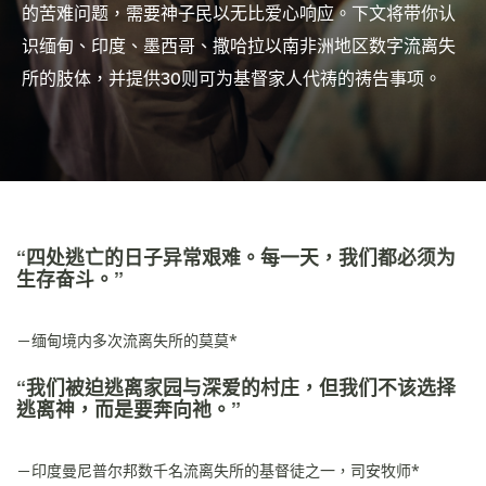
的苦难问题，需要神子民以无比爱心响应。下文将带你认
识缅甸、印度、墨西哥、撒哈拉以南非洲地区数字流离失
所的肢体，并提供30则可为基督家人代祷的祷告事项。
“四处逃亡的日子异常艰难。每一天，我们都必须为
生存奋斗。”
－缅甸境内多次流离失所的莫莫*
“我们被迫逃离家园与深爱的村庄，但我们不该选择
逃离神，而是要奔向祂。”
－印度曼尼普尔邦数千名流离失所的基督徒之一，司安牧师*