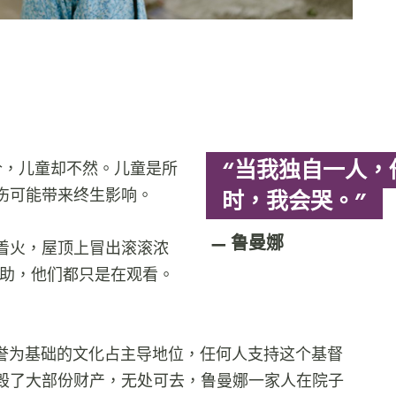
“当我独自一人，
价，儿童却不然。儿童是所
伤可能带来终生影响。
时，我会哭。”
鲁曼娜
着火，屋顶上冒出滚滚浓
帮助，他们都只是在观看。
荣誉为基础的文化占主导地位，任何人支持这个基督
毁了大部份财产，无处可去，鲁曼娜一家人在院子