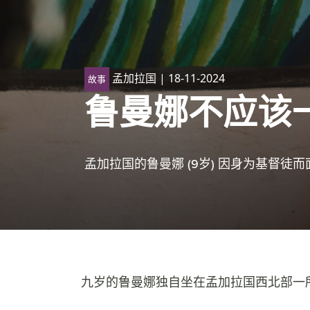
孟加拉国
| 18-11-2024
故事
鲁曼娜不应该
孟加拉国的鲁曼娜 (9岁) 因身为基督
九岁的鲁曼娜独自坐在孟加拉国西北部一