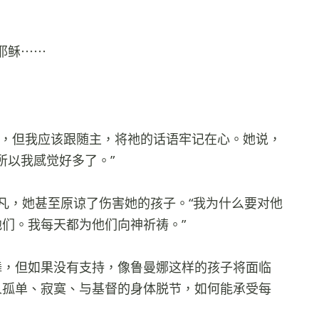
耶稣⋯⋯
我，但我应该跟随主，将祂的话语牢记在心。她说，
所以我感觉好多了。”
凡，她甚至原谅了伤害她的孩子。“我为什么要对他
们。我每天都为他们向神祈祷。”
舞，但如果没有支持，像鲁曼娜这样的孩子将面临
人孤单、寂寞、与基督的身体脱节，如何能承受每