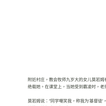
附近村庄，教会牧师九岁大的女儿莫若姆
绝载她。在课堂上，当她受到霸凌时，老
莫若姆说：“同学嘲笑我，称我为‘基督徒