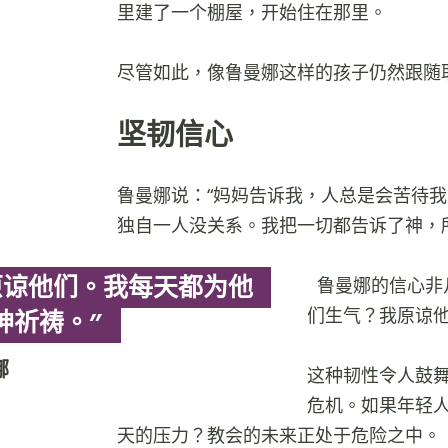
里建了一个棚屋，开始住在那里。
尽管如此，像鲁曼娜这样的孩子仍然跟随
坚韧信心
鲁曼娜说：“妈妈告诉我，人总是会苦待
独自一人没关系。我把一切都告诉了神，
原谅他们。我每天都为他
鲁曼娜的信心非
们生气？我原谅他
神祈祷。”
娜
这种韧性令人鼓
危机。如果年轻
天的压力？教会的未来正处于危险之中。