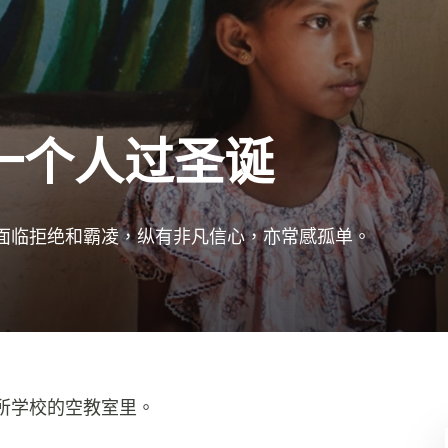
一个人过圣诞
徒而面临拒绝和霸凌，纵有非凡信心，亦常感孤单。
所学校的空教室里。