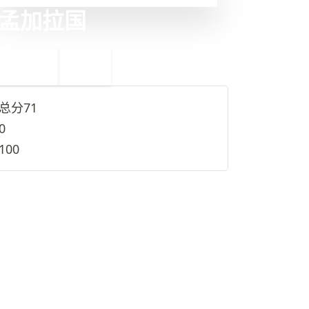
孟加拉国
←
不丹
34
32
尼加拉瓜
→
总分
71
0
100
查看完整资料
→