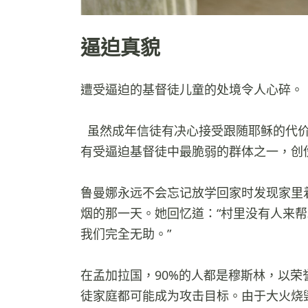
逼迫真貌
遭受逼迫的基督徒儿童的处境令人心碎。
虽然成年信徒有决心接受跟随耶稣的代
有受逼迫基督徒中最脆弱的群体之一，创
鲁曼娜永远不会忘记放学回家时发现家里
烟的那一天。她回忆道：“村里没有人来
我们完全无助。”
在孟加拉国，90%的人都是穆斯林，以
徒家庭都可能成为攻击目标。由于大火烧