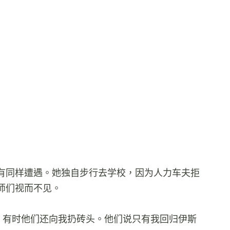
有同样遭遇。她独自步行去学校，因为人力车夫拒
师们视而不见。
’，有时他们还向我扔砖头。他们说只有我回归伊斯