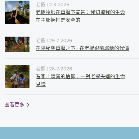
老撾
| 2-8-2026
老撾牧師在重壓下宣告：我知道我的生命
在主耶穌裡是安全的
老撾
| 29-7-2026
在隱秘與重壓之下 - 在老撾跟隨耶穌的代價
老撾
| 26-7-2026
看哪！隱藏的信仰：一對老撾夫婦的生命
見證
查看更多