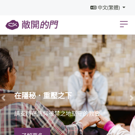
中文(繁體)
在隱秘．重壓之下
Previous
N
請支持在信仰被禁之地堅守的教會