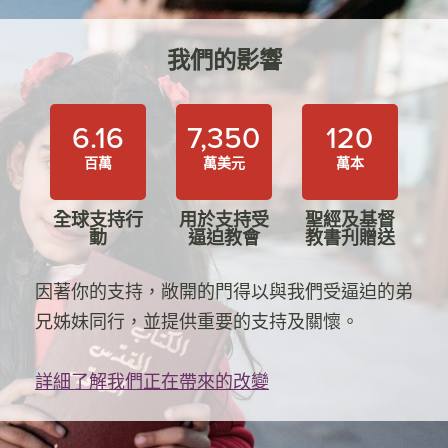
我們的影響
6.16
7,350
120
百萬
萬美元
萬本
全球支持行
用於支持受
聖經及基督
動
逼迫教會
教書刋贈送
因著你的支持，敞開的門得以與我們受逼迫的弟
兄姊妹同行，並提供重要的支持及關懷。
詳細了解我們正在帶來的改變